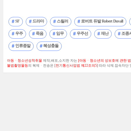
SF
드라마
스릴러
로버트 듀발 Robert Duvall
우주
죽음
임무
우주선
재난
조종
인류종말
혜성충돌
아동ㆍ청소년성착취물
제작,배포,소지한 자는
[아동ㆍ청소년의 성보호에 관한 법률
불법촬영물등
의 복제ㆍ전송은
[전기통신사업법 제22조의5]
따라 삭제.접속차단 및