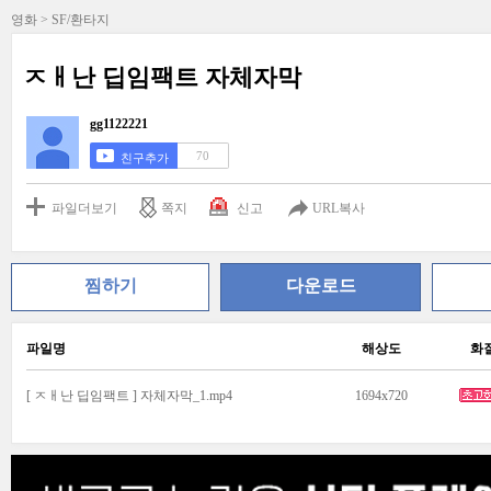
영화 > SF/환타지
ㅈㅐ난 딥임팩트 자체자막
gg1122221
70
친구추가
파일더보기
쪽지
신고
URL복사
찜하기
다운로드
파일명
해상도
화
[ ㅈㅐ난 딥임팩트 ] 자체자막_1.mp4
1694x720