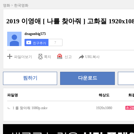
영화 > 한국영화
2019 이영애 [ 나를 찾아줘 ] 고화질 1920x108
dragonbig575
7
친구추가
파일더보기
쪽지
신고
URL복사
찜하기
다운로드
파일명
해상도
화
ㄴ ㅏ를 찾아줘 1080p.mkv
1920x1080