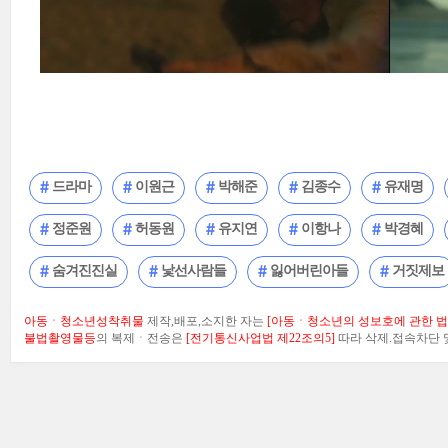
드라마
이원근
박해준
김종수
유재명
정준원
허동원
유지연
이항나
박경혜
숨겨진진실
낯선사람들
잃어버린아들
거짓제보
아동ㆍ청소년성착취물
제작,배포,소지한 자는
[아동ㆍ청소년의 성보호에 관한 법률
불법촬영물등
의 복제ㆍ전송은
[전기통신사업법 제22조의5]
따라 삭제.접속차단 및