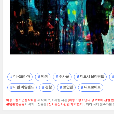
미국드라마
범죄
수사물
티모시 올리펀트
마린 아일랜드
경찰
보안관
디트로이트
아동ㆍ청소년성착취물
제작,배포,소지한 자는
[아동ㆍ청소년의 성보호에 관한 법률
불법촬영물등
의 복제ㆍ전송은
[전기통신사업법 제22조의5]
따라 삭제.접속차단 및