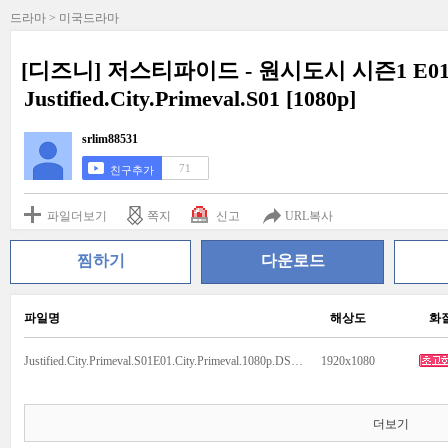
드라마 > 미국드라마
[디즈니] 저스티파이드 - 원시도시 시즌1 E01-
Justified.City.Primeval.S01 [1080p]
srlim88531
71
친구추가
파일더보기
쪽지
신고
URL복사
찜하기
다운로드
파일명
해상도
화
Justified.City.Primeval.S01E01.City.Primeval.1080p.DSNP.WEB-DL.DDP5.1.H.264-NTb.mkv
1920x1080
더보기