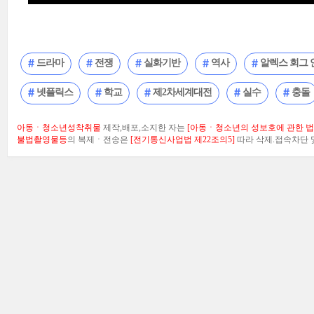
드라마
전쟁
실화기반
역사
알렉스 회그
넷플릭스
학교
제2차세계대전
실수
충돌
아동ㆍ청소년성착취물
제작,배포,소지한 자는
[아동ㆍ청소년의 성보호에 관한 법률
불법촬영물등
의 복제ㆍ전송은
[전기통신사업법 제22조의5]
따라 삭제.접속차단 및