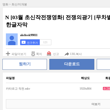
영화 > 최신/미개봉
N [03월 초신작전쟁영화] 전쟁의광기 [무차별
한글자막
akehssk99811
121
친구추가
파일더보기
쪽지
신고
URL복사
찜하기
다운로드
파일명
해상도
화
카타르고 작전.mkv
1920x804
더보기