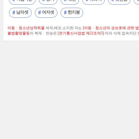
남자셋
여자셋
한지붕
아동ㆍ청소년성착취물
제작,배포,소지한 자는
[아동ㆍ청소년의 성보호에 관한 법률
불법촬영물등
의 복제ㆍ전송은
[전기통신사업법 제22조의5]
따라 삭제.접속차단 및