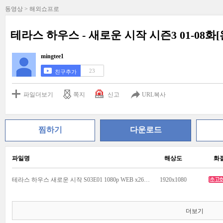
동영상 > 해외쇼프로
테라스 하우스 - 새로운 시작 시즌3 01-08화[완]
mingtee1
23
친구추가
파일더보기
쪽지
신고
URL복사
찜하기
다운로드
파일명
해상도
화
테라스 하우스 새로운 시작 S03E01 1080p WEB x264-PiNK.mkv
1920x1080
더보기