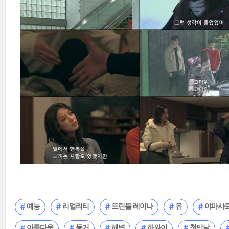
예능
리얼리티
트린들 레이나
유
야마사토
아름다운
동거
해변
하와이
첫만남