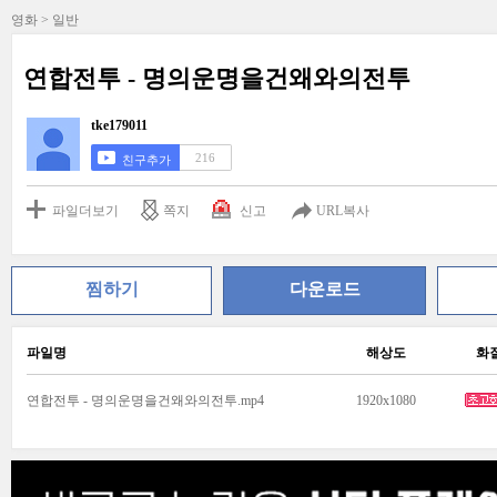
영화 > 일반
연합전투 - 명의운명을건왜와의전투
tke179011
216
친구추가
파일더보기
쪽지
신고
URL복사
찜하기
다운로드
파일명
해상도
화
연합전투 - 명의운명을건왜와의전투.mp4
1920x1080