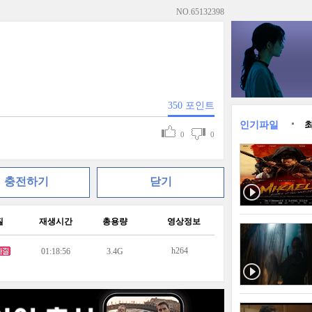
NO.
65132398
350
포인트
인기파일
0
0
충전하기
닫기
질
재생시간
총용량
영상정보
h264
01:18:56
3.4G