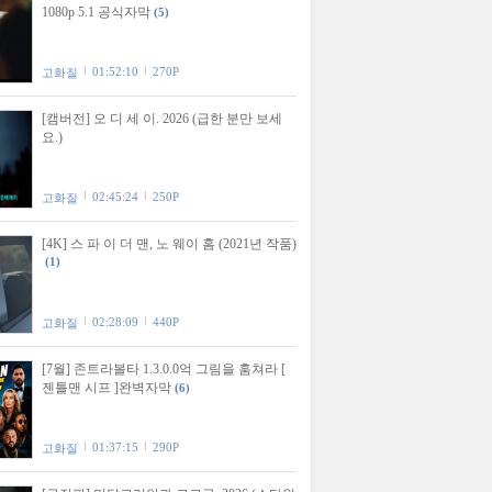
1080p 5.1 공식자막
(5)
01:52:10
270P
고화질
[캠버전] 오 디 세 이. 2026 (급한 분만 보세
요.)
02:45:24
250P
고화질
[4K] 스 파 이 더 맨, 노 웨이 홈 (2021년 작품)
(1)
02:28:09
440P
고화질
[7월] 존트라볼타 1.3.0.0억 그림을 훔쳐라 [
젠틀맨 시프 ]완벽자막
(6)
01:37:15
290P
고화질