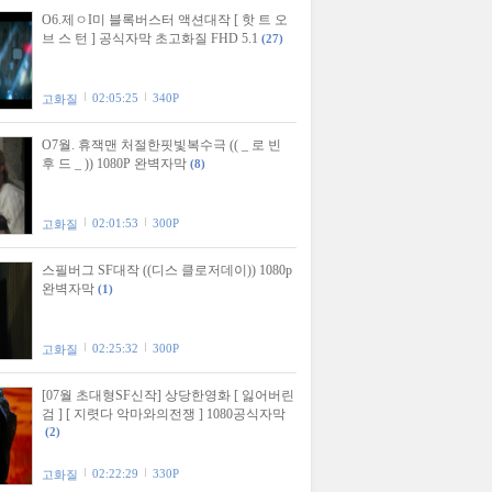
O6.제ㅇI미 블록버스터 액션대작 [ 핫 트 오
브 스 턴 ] 공식자막 초고화질 FHD 5.1
(27)
02:05:25
340P
고화질
O7월. 휴잭맨 처절한핏빛복수극 (( _ 로 빈
후 드 _ )) 1080P 완벽자막
(8)
02:01:53
300P
고화질
스필버그 SF대작 ((디스 클로저데이)) 1080p
완벽자막
(1)
02:25:32
300P
고화질
[07월 초대형SF신작] 상당한영화 [ 잃어버린
검 ] [ 지렷다 악마와의전쟁 ] 1080공식자막
(2)
02:22:29
330P
고화질