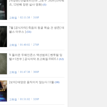
[극장판] 만달로리안과 그로구. 2026 (스타워
즈, 12번째 장편 실사 영화)
(1)
02:11:58
310P
고화질
7월 [공식자막] 죽음의 동굴 목숨 건 생존[ 데
블스 마우스 ]
(51)
01:40:02
270P
고화질
N 돌아온 두웨인존스 액션범죄 [ 쎈투럴 잉
텔ㄹ1전쑤 ] 공식자막 초고화질 FHD5.1
(12)
01:47:38
300P
고화질
[보자] 태양은 움직이지 않는다 11월
(10)
01:51:02
320P
고화질