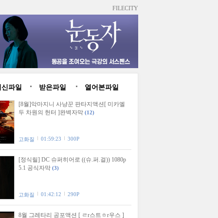
FILECITY
최신파일
받은파일
열어본파일
[8월]악마지니 사냥꾼 판타지액션[ 미카엘
두 차원의 헌터 ]완벽자막
(12)
01:59:23
300P
고화질
[정식릴] DC 슈퍼히어로 ((슈.퍼.걸)) 1080p
5.1 공식자막
(3)
01:42:12
290P
고화질
8월 그레타리 공포액션 [ ㄹr스트ㅎr우스 ]