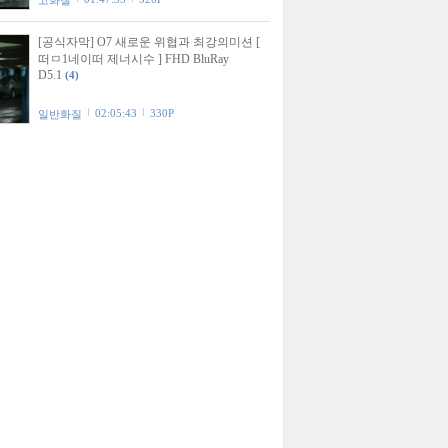
고화질
[공식자막] O7 새로운 위협과 최강의미션 [
떠ㅁ1네이떠 제너시수 ] FHD BluRay
D5.1
(4)
02:05:43
330P
일반화질