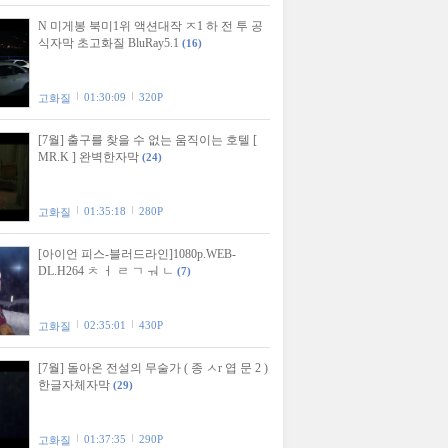
N 미게봉 북미1위 액션대작 ㅈ1 하 전 투 공
식자막 초고화질 BluRay5.1
(16)
01:30:09
320P
고화질
[7월] 출구를 찾을 수 없는 움직이는 호텔 [
MR.K ] 완벽한자막
(24)
01:35:18
280P
고화질
[아이언 피스-블러드라인]1080p.WEB-
DL.H264 ㅊ ㅓ ㄹ ㄱ ㅝ ㄴ
(7)
02:35:01
430P
고화질
[7월] 돌아온 전설의 무술가 ( 종 ㅅr 엽 문 2 )
한글자체자막
(29)
01:37:35
290P
고화질