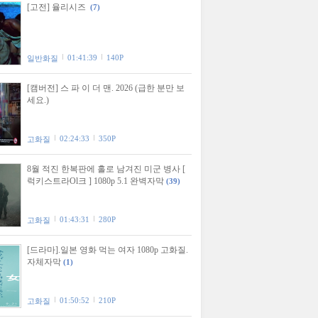
[고전] 율리시즈
(7)
01:41:39
140P
일반화질
[캠버전] 스 파 이 더 맨. 2026 (급한 분만 보
세요.)
02:24:33
350P
고화질
8월 적진 한복판에 홀로 남겨진 미군 병사 [
럭키스트라Ol크 ] 1080p 5.1 완벽자막
(39)
01:43:31
280P
고화질
[드라마].일본 영화 먹는 여자 1080p 고화질.
자체자막
(1)
01:50:52
210P
고화질