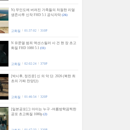
N) 무인도에 버려진 가족들의 처절한 리얼
생존사투 신작 FHD 5.1 공식자막
(26)
01:37:02
310P
고화질
N 유쭌열 범죄 액션스릴러 사 건 현 장 초고
화질 FHD 1080 5.1
(11)
02:02:24
370P
고화질
[박시후, 정진운] 신 의 악 단. 2026 (북한 최
초의 가짜 찬양단)
01:46:54
320P
고화질
[일본공포]그 아이는 누구 -여름방학끔찍한
공포 초고화질 1080p
(2)
01:47:33
320P