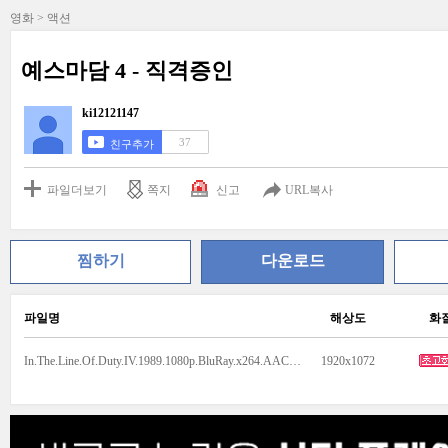
영화 > 액션
예스마담 4 - 직격증인
ki12121147
37
친구추가
파일더보기
쪽지
신고
URL복사
찜하기
다운로드
파일명
해상도
화
In.The.Line.Of.Duty.IV.1989.1080p.BluRay.x264.AAC5.1-[YTS.MX].avi
1920x1072