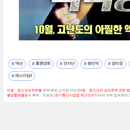
액션
홍콩영화
견자단
왕민덕
양리칭
예스마담4
아동ㆍ청소년성착취물
제작,배포,소지한 자는
[아동ㆍ청소년의 성보호에 관한 법률
불법촬영물등
의 복제ㆍ전송은
[전기통신사업법 제22조의5]
따라 삭제.접속차단 및