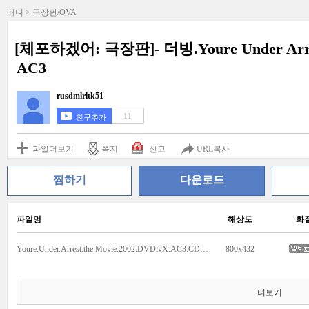
애니 > 극장판/OVA
[체포하겠어: 극장판]- 더빙.Youre Under Arrest
AC3
rusdmlrltk51
11
친구추가
파일더보기
쪽지
신고
URL복사
찜하기
다운로드
파일명
해상도
화
Youre.Under.Arrest.the.Movie.2002.DVDivX.AC3.CD1-MrGK.avi
800x432
더보기