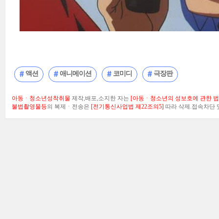
액션
애니메이션
코미디
극장판
아동ㆍ청소년성착취물
제작,배포,소지한 자는
[아동ㆍ청소년의 성보호에 관한 법률
불법촬영물등
의 복제ㆍ전송은
[전기통신사업법 제22조의5]
따라 삭제.접속차단 및