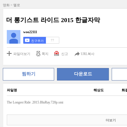
영화 > 멜로
더 롱기스트 라이드 2015 한글자막
woo22111
77
친구추가
파일더보기
쪽지
신고
URL복사
찜하기
다운로드
파일명
해상도
화
The Longest Ride .2015.BluRay.720p.smi
더보기