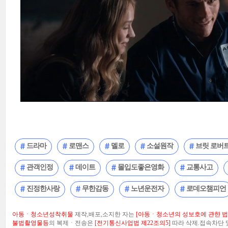
드라마
로맨스
멜로
소설원작
브릿 로버
관객인정
데이트
몰입도좋은영화
교통사고
진정한사랑
무한감동
노년운전자
로데오챔피언
아동ㆍ청소년성착취물
제작,배포,소지한 자는
[아동ㆍ청소년의 성보호에 관한 법률
불법촬영물등
의 복제ㆍ전송은
[전기통신사업법 제22조의5]
따라 삭제.접속차단 및