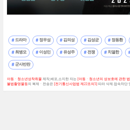
드라마
정우성
김의성
김성균
정동환
최병모
이성민
유성주
전쟁
치열한
군사반란
아동ㆍ청소년성착취물
제작,배포,소지한 자는
[아동ㆍ청소년의 성보호에 관한 법률
불법촬영물등
의 복제ㆍ전송은
[전기통신사업법 제22조의5]
따라 삭제.접속차단 및