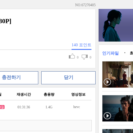
NO.
67270405
0P]
140
포인트
인기파일
0
0
충전하기
닫기
질
재생시간
총용량
영상정보
hevc
01:31:36
1.4G