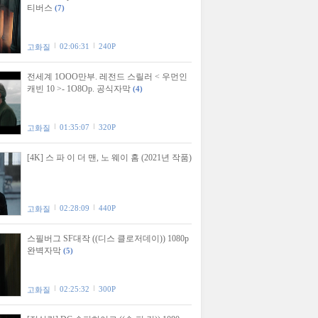
티버스
(7)
02:06:31
240P
고화질
전세계 1OOO만부. 레전드 스릴러 < 우먼인
캐빈 10 >- 1O8Op. 공식자막
(4)
01:35:07
320P
고화질
[4K] 스 파 이 더 맨, 노 웨이 홈 (2021년 작품)
02:28:09
440P
고화질
스필버그 SF대작 ((디스 클로저데이)) 1080p
완벽자막
(5)
02:25:32
300P
고화질