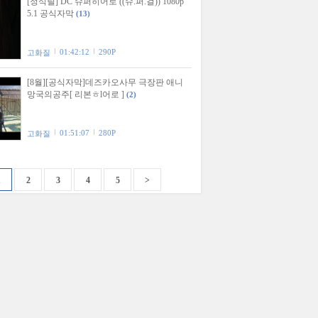
[정식릴] DC 슈퍼히어로 ((슈.퍼.걸)) 1080p
5.1 공식자막
(13)
01:42:12
290P
고화질
[8월][공식자막]데즈카오사무 극장판 애니
망국의공주[ 리본ㅎl어로 ]
(2)
01:51:07
280P
고화질
1
2
3
4
5
>