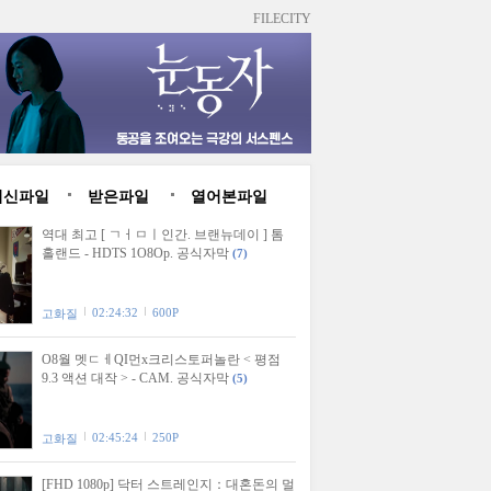
FILECITY
최신파일
받은파일
열어본파일
역대 최고 [ ㄱㅓㅁㅣ인간. 브랜뉴데이 ] 톰
홀랜드 - HDTS 1O8Op. 공식자막
(7)
02:24:32
600P
고화질
O8월 멧ㄷㅔQI먼x크리스토퍼놀란 < 평점
9.3 액션 대작 > - CAM. 공식자막
(5)
02:45:24
250P
고화질
[FHD 1080p] 닥터 스트레인지：대혼돈의 멀