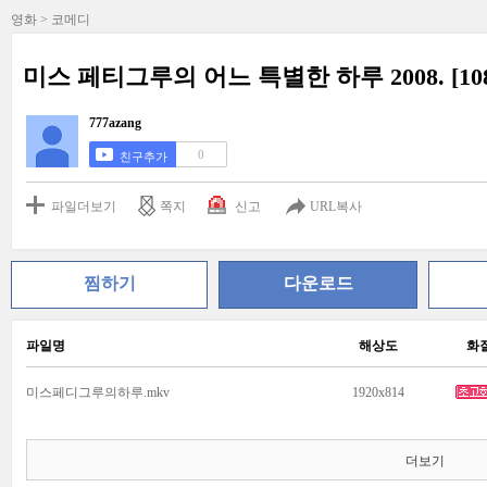
영화 > 코메디
미스 페티그루의 어느 특별한 하루 2008. [108
777azang
0
친구추가
파일더보기
쪽지
신고
URL복사
찜하기
다운로드
파일명
해상도
화
미스페디그루의하루.mkv
1920x814
더보기