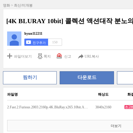
영화 > 최신/미개봉
[4K BLURAY 10bit] 콜렉션 액션대작 분노의 
hyun112211
150
친구추가
파일더보기
쪽지
신고
URL복사
찜하기
다운로드
파일명
해상도
화
2.Fast.2.Furious.2003.2160p.4K.BluRay.x265.10bit.AAC5.1.mkv
3840x2160
더보기