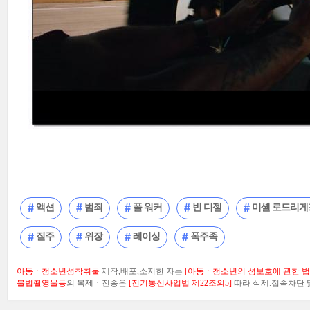
액션
범죄
폴 워커
빈 디젤
미셸 로드리게
질주
위장
레이싱
폭주족
아동ㆍ청소년성착취물
제작,배포,소지한 자는
[아동ㆍ청소년의 성보호에 관한 법률
불법촬영물등
의 복제ㆍ전송은
[전기통신사업법 제22조의5]
따라 삭제.접속차단 및