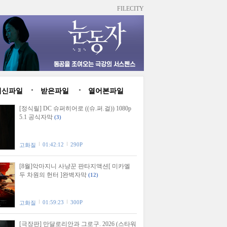
FILECITY
최신파일
받은파일
열어본파일
[정식릴] DC 슈퍼히어로 ((슈.퍼.걸)) 1080p
5.1 공식자막
(3)
01:42:12
290P
고화질
[8월]악마지니 사냥꾼 판타지액션[ 미카엘
두 차원의 헌터 ]완벽자막
(12)
01:59:23
300P
고화질
[극장판] 만달로리안과 그로구. 2026 (스타워