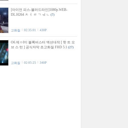
[아이언 피스-블러드라인]1080p.WEB-
DL.H264 ㅊ ㅓ ㄹ ㄱ ㅝ ㄴ
(7)
02:35:01
430P
고화질
O6.제ㅇI미 블록버스터 액션대작 [ 핫 트 오
브 스 턴 ] 공식자막 초고화질 FHD 5.1
(27)
02:05:25
340P
고화질