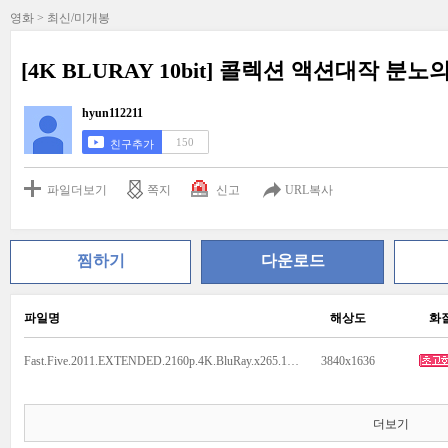
영화 > 최신/미개봉
[4K BLURAY 10bit] 콜렉션 액션대작 분노의 
hyun112211
150
친구추가
파일더보기
쪽지
신고
URL복사
찜하기
다운로드
파일명
해상도
화
Fast.Five.2011.EXTENDED.2160p.4K.BluRay.x265.10bit.AAC5.1.mkv
3840x1636
더보기