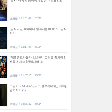
[보자] 태양은 움직이지 않는다 11월
(11)
01:51:02
320P
고화질
[공식파일] ((아바타 불과재)) 1080p 5.1 공식
자막
03:17:25
450P
고화질
[7월] 존트라볼타 1.3.0.0억 그림을 훔쳐라 [
젠틀맨 시프 ]완벽자막
(6)
01:37:15
290P
고화질
스필버그 SF대작 ((디스 클로저데이)) 1080p
완벽자막
(1)
02:25:32
300P
고화질