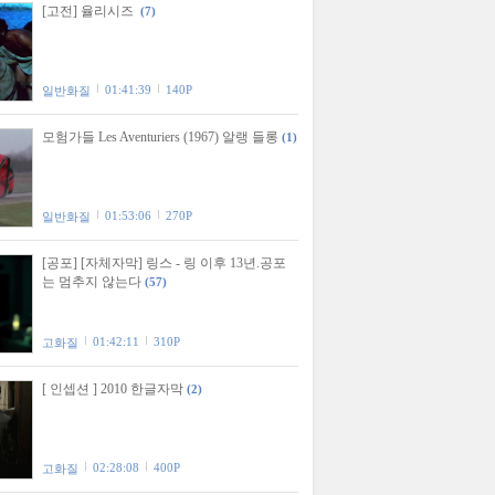
[고전] 율리시즈
(7)
01:41:39
140P
일반화질
모험가들 Les Aventuriers (1967) 알랭 들롱
(1)
01:53:06
270P
일반화질
[공포] [자체자막] 링스 - 링 이후 13년.공포
는 멈추지 않는다
(57)
01:42:11
310P
고화질
[ 인셉션 ] 2010 한글자막
(2)
02:28:08
400P
고화질