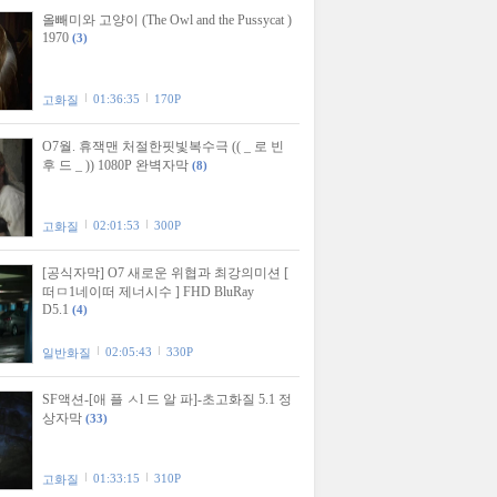
올빼미와 고양이 (The Owl and the Pussycat )
1970
(3)
01:36:35
170P
고화질
O7월. 휴잭맨 처절한핏빛복수극 (( _ 로 빈
후 드 _ )) 1080P 완벽자막
(8)
02:01:53
300P
고화질
[공식자막] O7 새로운 위협과 최강의미션 [
떠ㅁ1네이떠 제너시수 ] FHD BluRay
D5.1
(4)
02:05:43
330P
일반화질
SF액션-[애 플 ㅅl 드 알 파]-초고화질 5.1 정
상자막
(33)
01:33:15
310P
고화질