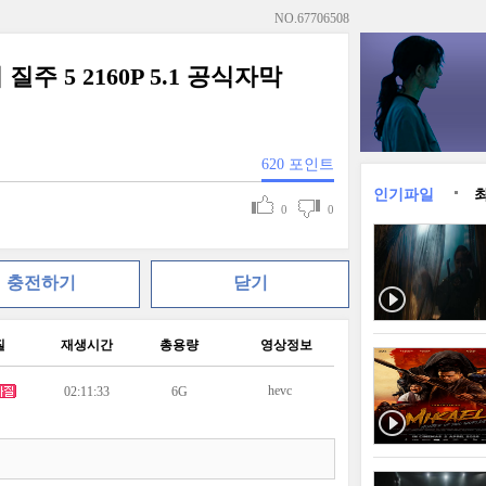
NO.
67706508
질주 5 2160P 5.1 공식자막
620
포인트
인기파일
0
0
충전하기
닫기
질
재생시간
총용량
영상정보
hevc
02:11:33
6G