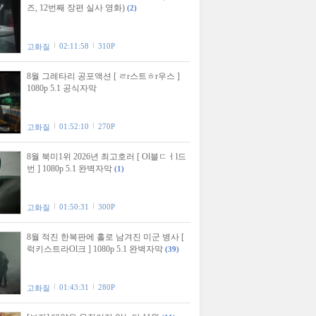
즈, 12번째 장편 실사 영화)
(2)
02:11:58
310P
고화질
8월 그레타리 공포액션 [ ㄹr스트ㅎr우스 ]
1080p 5.1 공식자막
01:52:10
270P
고화질
8월 북미1위 2026년 최고호러 [ Ol블ㄷㅓl드
번 ] 1080p 5.1 완벽자막
(1)
01:50:31
300P
고화질
8월 적진 한복판에 홀로 남겨진 미군 병사 [
럭키스트라Ol크 ] 1080p 5.1 완벽자막
(39)
01:43:31
280P
고화질