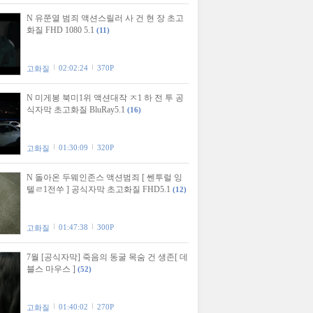
N 유쭌열 범죄 액션스릴러 사 건 현 장 초고
화질 FHD 1080 5.1
(11)
02:02:24
370P
고화질
N 미게봉 북미1위 액션대작 ㅈ1 하 전 투 공
식자막 초고화질 BluRay5.1
(16)
01:30:09
320P
고화질
N 돌아온 두웨인존스 액션범죄 [ 쎈투럴 잉
텔ㄹ1전쑤 ] 공식자막 초고화질 FHD5.1
(12)
01:47:38
300P
고화질
7월 [공식자막] 죽음의 동굴 목숨 건 생존[ 데
블스 마우스 ]
(52)
01:40:02
270P
고화질