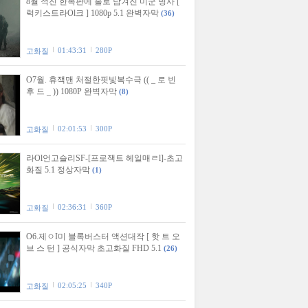
8월 적진 한복판에 홀로 남겨진 미군 병사 [
럭키스트라Ol크 ] 1080p 5.1 완벽자막
(36)
01:43:31
280P
고화질
O7월. 휴잭맨 처절한핏빛복수극 (( _ 로 빈
후 드 _ )) 1080P 완벽자막
(8)
02:01:53
300P
고화질
라Ol언고슬리SF-[프로잭트 헤일매ㄹl]-초고
화질 5.1 정상자막
(1)
02:36:31
360P
고화질
O6.제ㅇI미 블록버스터 액션대작 [ 핫 트 오
브 스 턴 ] 공식자막 초고화질 FHD 5.1
(26)
02:05:25
340P
고화질