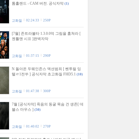
톰홀랜드 - CAM 버전. 공식자막
(1)
02:24:33
250P
고화질
[7월] 존트라볼타 1.3.0.0억 그림을 훔쳐라 [
젠틀맨 시프 ]완벽자막
01:37:15
290P
고화질
N 돌아온 두웨인존스 액션범죄 [ 쎈투럴 잉
텔ㄹ1전쑤 ] 공식자막 초고화질 FHD5.1
(10)
01:47:38
300P
고화질
7월 [공식자막] 죽음의 동굴 목숨 건 생존[ 데
블스 마우스 ]
(50)
01:40:02
270P
고화질