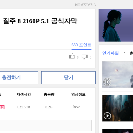
NO.
67706713
질주 8 2160P 5.1 공식자막
630
포인트
인기파일
0
0
충전하기
닫기
질
재생시간
총용량
영상정보
hevc
02:15:58
6.2G