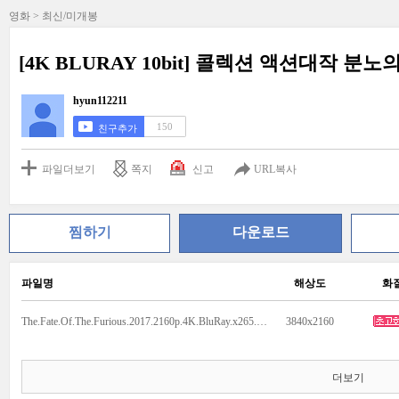
영화 > 최신/미개봉
[4K BLURAY 10bit] 콜렉션 액션대작 분노의 
hyun112211
150
친구추가
파일더보기
쪽지
신고
URL복사
찜하기
다운로드
파일명
해상도
화
The.Fate.Of.The.Furious.2017.2160p.4K.BluRay.x265.10bit.AAC5.1.mkv
3840x2160
더보기