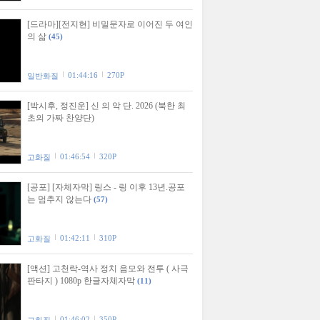
[드라마][전지현] 비밀문자로 이어진 두 여인
의 삶
(45)
01:44:16
270P
일반화질
[박시후, 정진운] 신 의 악 단. 2026 (북한 최
초의 가짜 찬양단)
01:46:54
320P
고화질
[공포] [자체자막] 링스 - 링 이후 13년.공포
는 멈추지 않는다
(57)
01:42:11
310P
고화질
[액션] 고천락-역사 정치 음모와 전투 ( 사극
판타지 ) 1080p 한글자체자막
(11)
01:46:02
350P