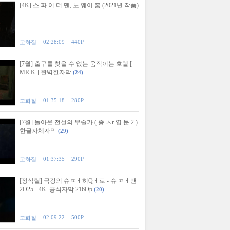
[4K] 스 파 이 더 맨, 노 웨이 홈 (2021년 작품)
02:28:09
440P
고화질
[7월] 출구를 찾을 수 없는 움직이는 호텔 [
MR.K ] 완벽한자막
(24)
01:35:18
280P
고화질
[7월] 돌아온 전설의 무술가 ( 종 ㅅr 엽 문 2 )
한글자체자막
(29)
01:37:35
290P
고화질
[정식릴] 극강의 슈ㅍㅓ히Qㅓ로 - 슈 ㅍㅓ맨
2O25 - 4K. 공식자막 216Op
(20)
02:09:22
500P
고화질