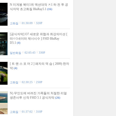
N 미게봉 북미1위 액션대작 ㅈ1 하 전 투 공
식자막 초고화질 BluRay5.1
(16)
01:30:09
320P
고화질
[공식자막] O7 새로운 위협과 최강의미션 [
떠ㅁ1네이떠 제너시수 ] FHD BluRay
D5.1
(4)
02:05:43
330P
일반화질
[ 트 랜 스 포 머 2 ] 패자의 역 습 ( 2009) 한자
막
(4)
02:30:25
250P
고화질
N) 무인도에 버려진 가족들의 처절한 리얼
생존사투 신작 FHD 5.1 공식자막
(26)
01:37:02
310P
고화질