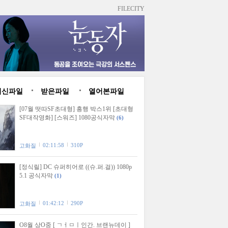
FILECITY
최신파일
받은파일
열어본파일
[07월 떳따SF초대형] 흥행 박스1위 [초대형
SF대작영화] [스워즈] 1080공식자막
(6)
02:11:58
310P
고화질
[정식릴] DC 슈퍼히어로 ((슈.퍼.걸)) 1080p
5.1 공식자막
(1)
01:42:12
290P
고화질
O8월 상O중 [ ㄱㅓㅁㅣ인간. 브랜뉴데이 ]