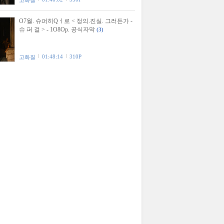
고화질
O7월. 슈퍼히Qㅓ로 < 정의.진실. 그러든가 -
슈 퍼 걸 > - 1O8Op. 공식자막
(3)
01:48:14
310P
고화질