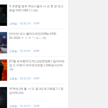
N 유쭌열 범죄 액션스릴러 사 건 현 장 초고
화질 FHD 1080 5.1
(11)
02:02:24
370P
고화질
[아이언 피스-블러드라인]1080p.WEB-
DL.H264 ㅊ ㅓ ㄹ ㄱ ㅝ ㄴ
(7)
02:35:01
430P
고화질
[07월 초대형SF신작] 상당한영화 [ 잃어버린
검 ] [ 지렷다 악마와의전쟁 ] 1080공식자막
(2)
02:22:29
330P
고화질
SF액션-[애 플 ㅅl 드 알 파]-초고화질 5.1 정
상자막
(33)
01:33:15
310P
고화질