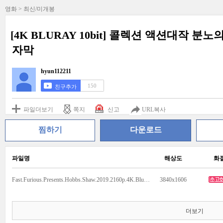
영화 > 최신/미개봉
[4K BLURAY 10bit] 콜렉션 액션대작 분노의
자막
hyun112211
150
친구추가
파일더보기
쪽지
신고
URL복사
찜하기
다운로드
파일명
해상도
화
Fast.Furious.Presents.Hobbs.Shaw.2019.2160p.4K.BluRay.x265.10bit.AAC7.1.mkv
3840x1606
더보기