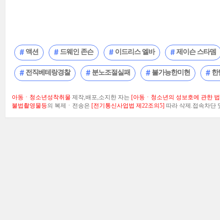
액션
드웨인 존슨
이드리스 엘바
제이슨 스타뎀
전직베테랑경찰
분노조절실패
불가능한미현
한
아동ㆍ청소년성착취물
제작,배포,소지한 자는
[아동ㆍ청소년의 성보호에 관한 법률
불법촬영물등
의 복제ㆍ전송은
[전기통신사업법 제22조의5]
따라 삭제.접속차단 및