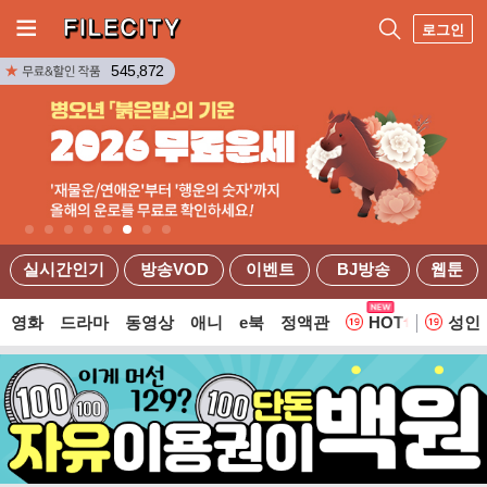
로그인
545,872
실시간인기
방송VOD
이벤트
BJ방송
웹툰
영화
드라마
동영상
애니
e북
정액관
HOT
성인
웹툰