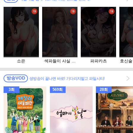
소은
섹파들이 사실 가
파파카츠
호신술
족이었다
방송VOD
생방송이 끝나면 바로! 기다리지말고 파일시티!
3회
569회
28회