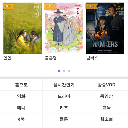
연인
금혼령
넘버스
홈으로
실시간인기
방송VOD
영화
드라마
동영상
애니
키즈
교육
e북
웹툰
웹소설