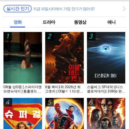
실시간 인기
지금 파일시티에서 가장 인기가 많아요!
영화
드라마
동영상
애니
1
2
3
O8월 상O중 [ 스파이더맨
8월 북미1위 2026년 최
스필버그 SF대작 ((디스
브랜뉴데이 ] 톰홀랜드 -
고호러 [ Ol블ㄷㅓl드번 ]
클로저데이)) 1080p 완벽
HDTS 1O8Op. 공식자막
1080p 5.1 완벽자막
자막
5.1
4
5
6