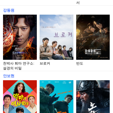
서
강동원
천박사 퇴마 연구소:
브로커
반도
설경의 비밀
안보현