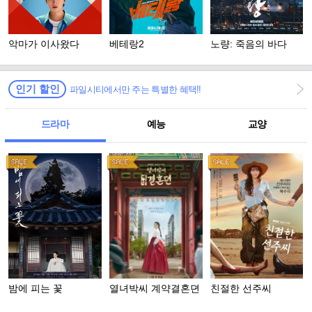
악마가 이사왔다
베테랑2
노량: 죽음의 바다
인기 할인
파일시티에서만 주는 특별한 혜택!!
드라마
예능
교양
밤에 피는 꽃
열녀박씨 계약결혼뎐
친절한 선주씨