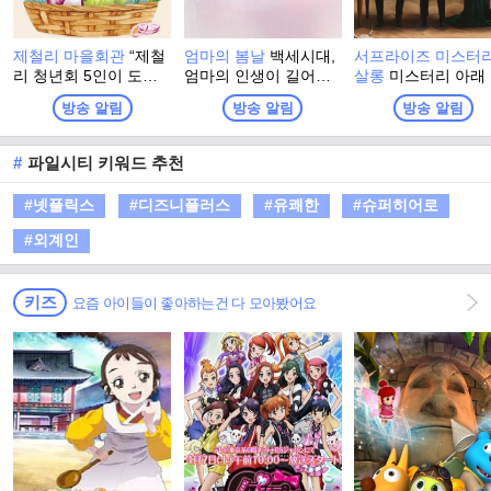
제철리 마을회관
“제철
엄마의 봄날
백세시대,
서프라이즈 미스터
리 청년회 5인이 도시
엄마의 인생이 길어진
살롱
미스터리 아래
의 재능을 나누고 시골
다. 백세시대에 발맞춘
겨진 진실을 찾아서!
방송 알림
방송 알림
방송 알림
의 정을 받으며, 오늘을
엄마의 행복 수명. 오
몰입 유발, 순도 10
가장 빛나는 ‘제철’로 만
직, <엄마의 봄날> 재능
리얼 스토리텔링 토
들어가는 1박 2일 지역
기부 프로젝트! 가족을
쇼!
#
파일시티 키워드 추천
상생 리얼 버라이어티!”
위해서라면 본인의 삶
은 제쳐놓았던 엄마. 엄
#넷플릭스
#디즈니플러스
#유쾌한
#슈퍼히어로
마라는 이름으로 한평
생 헌신하고 남은 건 온
#외계인
몸의 통증뿐. 마음은 청
춘이지만 몸은 청춘이
지 못한 엄마를 위해 그
키즈
요즘 아이들이 좋아하는건 다 모아봤어요
들이 뭉쳤다!