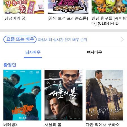
[장금이의 꿈]
[꿈의 보석 프리즘스톤]
안녕 친구들 [깨미
대] (01화) FHD
요즘 뜨는 배우
파일시티 실시간 인기 배우 순위
남자배우
여자배우
황정민
베테랑2
서울의 봄
다만 악에서 구하소