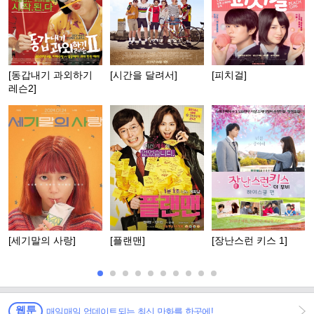
[동갑내기 과외하기
[시간을 달려서]
[피치걸]
레슨2]
[세기말의 사랑]
[플랜맨]
[장난스런 키스 1]
웹툰
매일매일 업데이트되는 최신 만화를 한곳에!