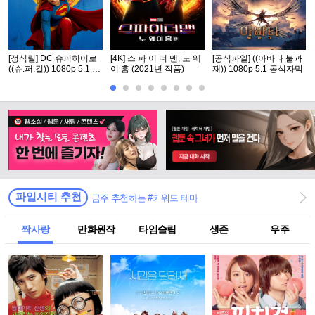
[정식릴] DC 슈퍼히어로
[4K] 스 파 이 더 맨, 노 웨
[공식파일] ((아바타 불과
((슈.퍼.걸)) 1080p 5.1 공
이 홈 (2021년 작품)
재)) 1080p 5.1 공식자막
식자막
파일시티 추천
금주 추천하는 #키워드 테마
짝사랑
만화원작
타임슬립
생존
우주