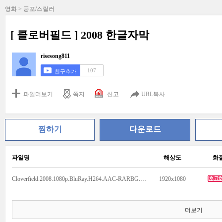
영화 > 공포/스릴러
[ 클로버필드 ] 2008 한글자막
risesong811
107
친구추가
파일더보기
쪽지
신고
URL복사
찜하기
다운로드
파일명
해상도
화
Cloverfield.2008.1080p.BluRay.H264.AAC-RARBG.mp4
1920x1080
더보기