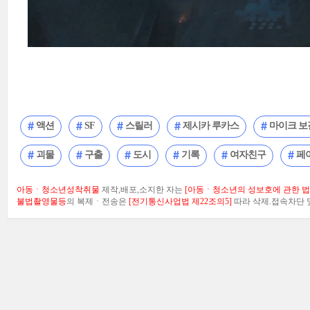
액션
SF
스릴러
제시카 루카스
마이크 보
괴물
구출
도시
기록
여자친구
페
아동ㆍ청소년성착취물
제작,배포,소지한 자는
[아동ㆍ청소년의 성보호에 관한 법률
불법촬영물등
의 복제ㆍ전송은
[전기통신사업법 제22조의5]
따라 삭제.접속차단 및