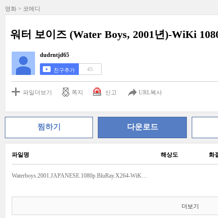
영화 > 코메디
워터 보이즈 (Water Boys, 2001년)-WiKi 108
dudrntjd65
45
친구추가
파일더보기
쪽지
신고
URL복사
찜하기
다운로드
파일명
해상도
화
Waterboys.2001.JAPANESE.1080p.BluRay.X264-WiKi.mkv
더보기