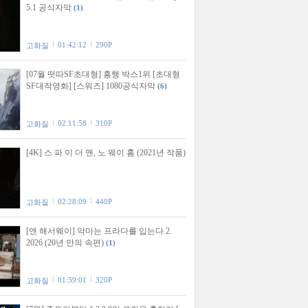
5.1 공식자막
(1)
01:42:12
290P
고화질
[07월 떳따SF초대형] 흥행 박스1위 [초대형
SF대작영화] [스워즈] 1080공식자막
(6)
02:11:58
310P
고화질
[4K] 스 파 이 더 맨, 노 웨이 홈 (2021년 작품)
02:28:09
440P
고화질
[앤 해서웨이] 악마는 프라다를 입는다 2.
2026 (20년 만의 속편)
(1)
01:59:01
320P
고화질