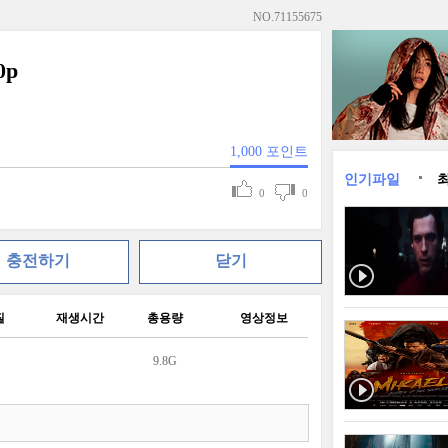
NO.
71155675
0p
1,000
포인트
인기파일
0
0
충전하기
닫기
질
재생시간
총용량
영상정보
9.8G