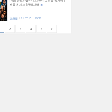
[7월] 존트라볼타 1.3.0.0억 그림을 훔쳐라 [
젠틀맨 시프 ]완벽자막
(3)
01:37:15
290P
고화질
1
2
3
4
5
>