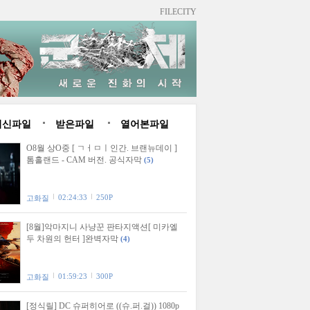
FILECITY
최신파일
받은파일
열어본파일
O8월 상O중 [ ㄱㅓㅁㅣ인간. 브랜뉴데이 ]
톰홀랜드 - CAM 버전. 공식자막
(5)
02:24:33
250P
고화질
[8월]악마지니 사냥꾼 판타지액션[ 미카엘
두 차원의 헌터 ]완벽자막
(4)
01:59:23
300P
고화질
[정식릴] DC 슈퍼히어로 ((슈.퍼.걸)) 1080p