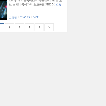
O6.제ㅇI미 블록버스터 액션대작 [ 핫 트 오
브 스 턴 ] 공식자막 초고화질 FHD 5.1
(26)
02:05:25
340P
고화질
1
2
3
4
5
>