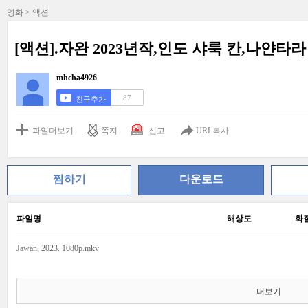
영화 > 액션
[액션].자완 2023년작,인도 샤룩 칸,나얀타라
mhcha4926
87
친구추가
파일더보기
쪽지
신고
URL복사
찜하기
다운로드
파일명
해상도
화
Jawan, 2023. 1080p.mkv
더보기