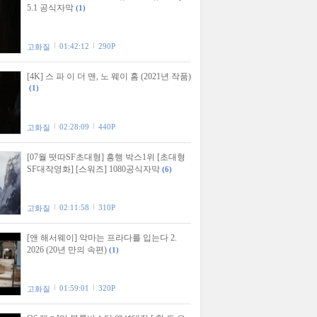
5.1 공식자막
(1)
01:42:12
290P
고화질
[4K] 스 파 이 더 맨, 노 웨이 홈 (2021년 작품)
(1)
02:28:09
440P
고화질
[07월 떳따SF초대형] 흥행 박스1위 [초대형
SF대작영화] [스워즈] 1080공식자막
(6)
02:11:58
310P
고화질
[앤 해서웨이] 악마는 프라다를 입는다 2.
2026 (20년 만의 속편)
(1)
01:59:01
320P
고화질