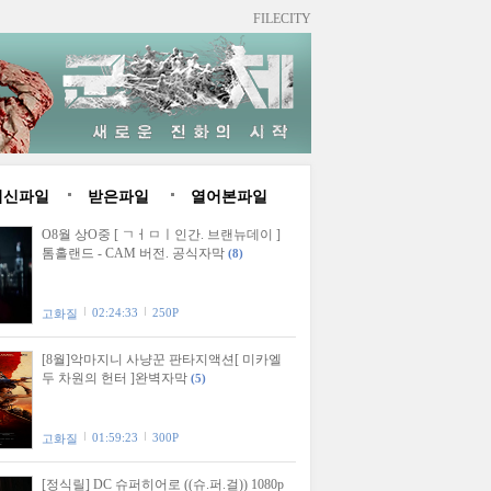
FILECITY
최신파일
받은파일
열어본파일
O8월 상O중 [ ㄱㅓㅁㅣ인간. 브랜뉴데이 ]
톰홀랜드 - CAM 버전. 공식자막
(8)
02:24:33
250P
고화질
[8월]악마지니 사냥꾼 판타지액션[ 미카엘
두 차원의 헌터 ]완벽자막
(5)
01:59:23
300P
고화질
[정식릴] DC 슈퍼히어로 ((슈.퍼.걸)) 1080p