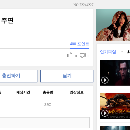
NO.
72244227
 주연
400
포인트
인기파일
0
0
충전하기
닫기
질
재생시간
총용량
영상정보
3.9G