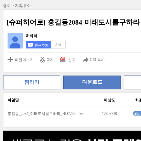
영화 > 가족/유아
[슈퍼히어로] 홍길동2084-미래도시를구하라
허봐리
310
친구추가
파일더보기
쪽지
신고
URL복사
찜하기
다운로드
파일명
해상도
화
홍길동_2084_미래도시를구하라_HD720p.mkv
1280x720