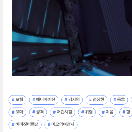
모험
애니메이션
김서영
엄상현
동호
꼬마
공격
어린시절
위험
미움
형
버려진비행선
미모의여전사