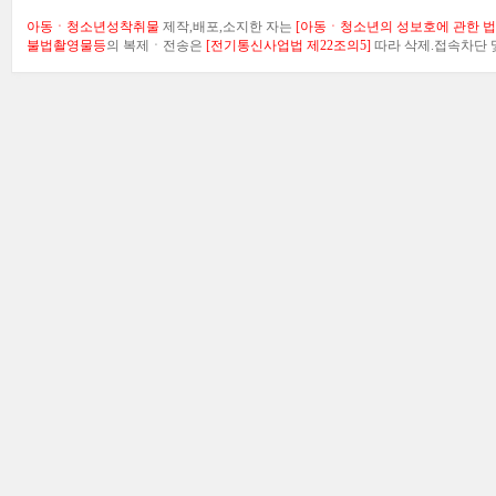
아동ㆍ청소년성착취물
제작,배포,소지한 자는
[아동ㆍ청소년의 성보호에 관한 법률
불법촬영물등
의 복제ㆍ전송은
[전기통신사업법 제22조의5]
따라 삭제.접속차단 및