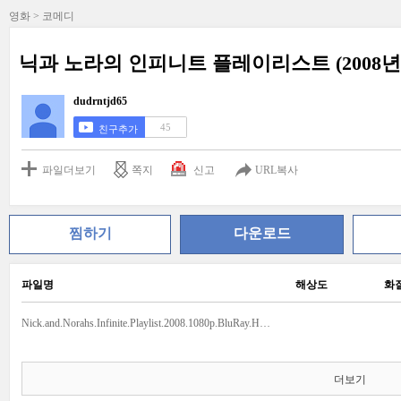
영화 > 코메디
닉과 노라의 인피니트 플레이리스트 (2008년) 
dudrntjd65
45
친구추가
파일더보기
쪽지
신고
URL복사
찜하기
다운로드
파일명
해상도
화
Nick.and.Norahs.Infinite.Playlist.2008.1080p.BluRay.H264.AAC.mkv
더보기