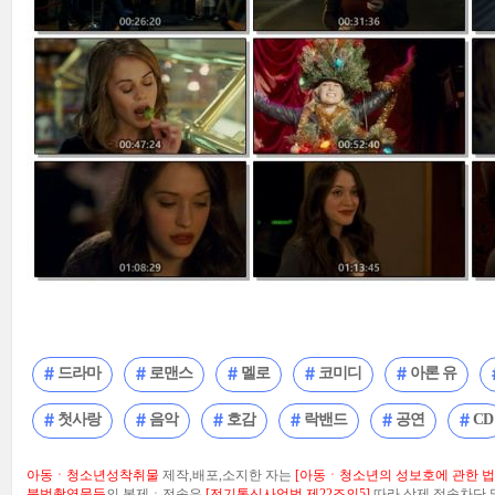
드라마
로맨스
멜로
코미디
아론 유
첫사랑
음악
호감
락밴드
공연
CD
아동ㆍ청소년성착취물
제작,배포,소지한 자는
[아동ㆍ청소년의 성보호에 관한 법률
불법촬영물등
의 복제ㆍ전송은
[전기통신사업법 제22조의5]
따라 삭제.접속차단 및