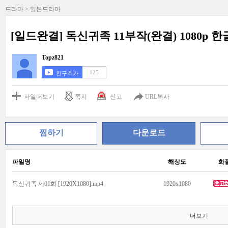
드라마 > 일본드라마
[일드완결] 독신귀족 11부작(완결) 1080p 
Topz821
125
친구추가
파일더보기
쪽지
신고
URL복사
찜하기
다운로드
파일명
해상도
화
독신귀족 제01화 [1920X1080].mp4
1920x1080
더보기