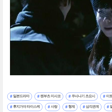
일본드라마
렌부츠 미사코
쿠사나기 츠요시
이토
후지가야 타이스케
사랑
형제
삼각관계