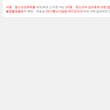
아동ㆍ청소년성착취물
제작,배포,소지한 자는
[아동ㆍ청소년의 성보호에 관한 법률
불법촬영물등
의 복제ㆍ전송은
[전기통신사업법 제22조의5]
따라 삭제.접속차단 및