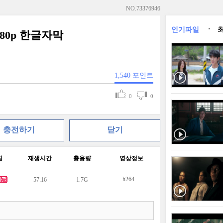
NO.
73376946
인기파일
080p 한글자막
1,540
포인트
0
0
충전하기
닫기
질
재생시간
총용량
영상정보
h264
57:16
1.7G