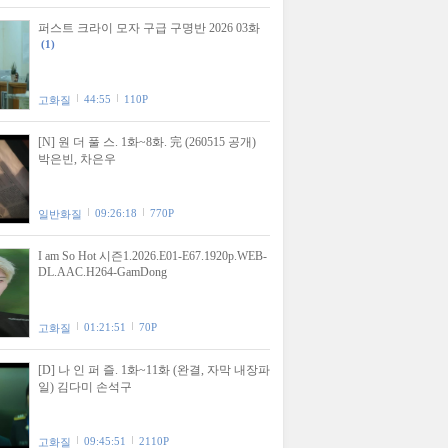
퍼스트 크라이 모자 구급 구명반 2026 03화
(1)
44:55
110P
고화질
[N] 원 더 풀 스. 1화~8화. 完 (260515 공개)
박은빈, 차은우
09:26:18
770P
일반화질
I am So Hot 시즌1.2026.E01-E67.1920p.WEB-
DL.AAC.H264-GamDong
01:21:51
70P
고화질
[D] 나 인 퍼 즐. 1화~11화 (완결, 자막 내장파
일) 김다미 손석구
09:45:51
2110P
고화질