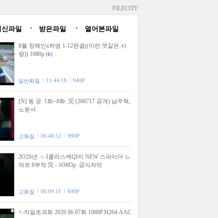
FILECITY
최신파일
받은파일
열어본파일
8월 정해인x하영 1-12완결((이런.엿같은.사
랑)) 1080p
(6)
11:44:18
940P
일반화질
[N] 동 궁. 1화~8화. 完 (260717 공개) 남주혁,
노윤서
06:46:52
990P
고화질
2O26년. ㄴI콜라스케QI지 NEW 스파이더 느
와르 8부작 完 - 1O8Op. 공식자막
06:09:11
840P
고화질
+-저일초과화 2026 06.07회 1080P.H264.AAC