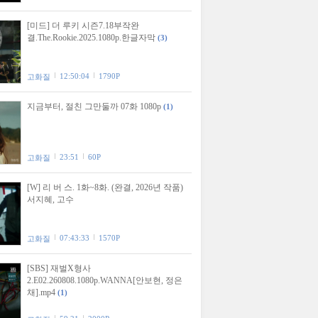
[미드] 더 루키 시즌7.18부작완
결.The.Rookie.2025.1080p.한글자막
(3)
12:50:04
1790P
고화질
지금부터, 절친 그만둘까 07화 1080p
(1)
23:51
60P
고화질
[W] 리 버 스. 1화~8화. (완결, 2026년 작품)
서지혜, 고수
07:43:33
1570P
고화질
[SBS] 재벌X형사
2.E02.260808.1080p.WANNA[안보현, 정은
채].mp4
(1)