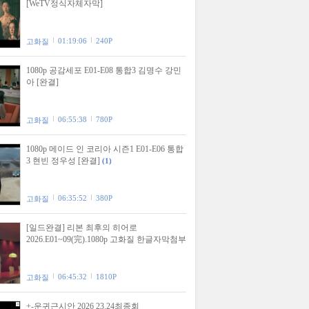
[WeTV정식자체자막]
01:19:06
240P
고화질
1080p 공감세포 E01-E08 통합3 김명수 강민
아 [완결]
06:55:38
780P
고화질
1080p 메이드 인 코리아 시즌1 E01-E06 통합
3 현빈 정우성 [완결]
(1)
06:35:52
380P
고화질
[일드완결] 리본 최후의 히어로
2026.E01~09(完).1080p 고화질 한글자막첨부
06:45:32
1810P
고화질
+-운귀근시안 2026 23.24최종회