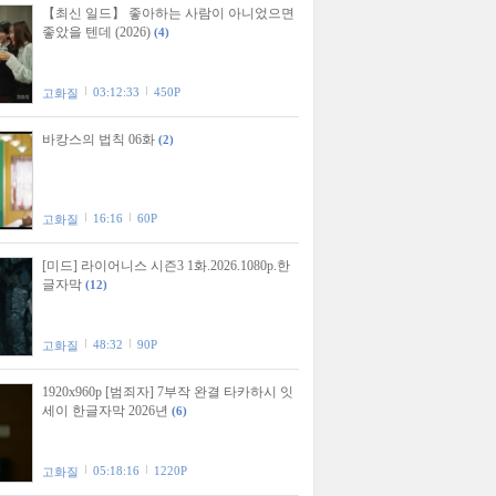
【최신 일드】 좋아하는 사람이 아니었으면
좋았을 텐데 (2026)
(4)
03:12:33
450P
고화질
바캉스의 법칙 06화
(2)
16:16
60P
고화질
[미드] 라이어니스 시즌3 1화.2026.1080p.한
글자막
(12)
48:32
90P
고화질
1920x960p [범죄자] 7부작 완결 타카하시 잇
세이 한글자막 2026년
(6)
05:18:16
1220P
고화질