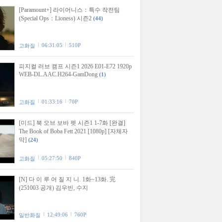
[Paramount+] 라이어니스：특수 작전팀
(Special Ops：Lioness) 시즌2
(44)
06:31:05
510P
고화질
피지컬 러브 캠프 시즌1 2026 E01-E72 1920p
WEB-DL.AAC.H264-GamDong
(1)
01:33:16
70P
고화질
[미드] 북 오브 보바 펫 시즌1 1-7화 [완결]
The Book of Boba Fett 2021 [1080p] [자체자
막]
(24)
05:27:50
840P
고화질
[N] 다 이 루 어 질 지 니. 1화~13화. 完
(251003 공개) 김우빈, 수지
12:49:06
760P
일반화질