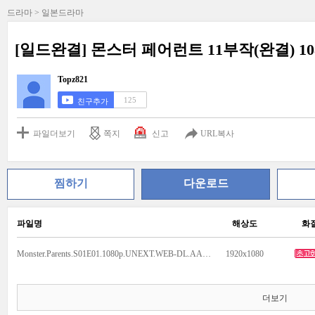
드라마 > 일본드라마
[일드완결] 몬스터 페어런트 11부작(완결) 1
Topz821
125
친구추가
파일더보기
쪽지
신고
URL복사
찜하기
다운로드
파일명
해상도
화
Monster.Parents.S01E01.1080p.UNEXT.WEB-DL.AAC2.0.H264.mkv
1920x1080
더보기