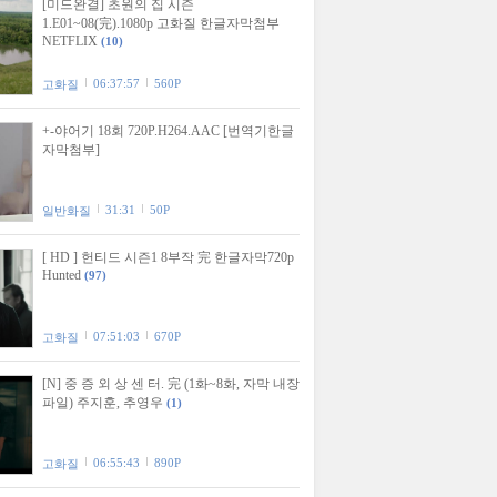
[미드완결] 초원의 집 시즌
1.E01~08(完).1080p 고화질 한글자막첨부
NETFLIX
(10)
06:37:57
560P
고화질
+-야어기 18회 720P.H264.AAC [번역기한글
자막첨부]
31:31
50P
일반화질
[ HD ] 헌티드 시즌1 8부작 完 한글자막720p
Hunted
(97)
07:51:03
670P
고화질
[N] 중 증 외 상 센 터. 完 (1화~8화, 자막 내장
파일) 주지훈, 추영우
(1)
06:55:43
890P
고화질