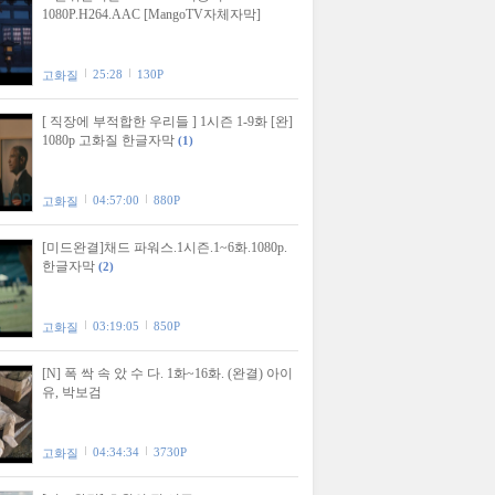
1080P.H264.AAC [MangoTV자체자막]
25:28
130P
고화질
[ 직장에 부적합한 우리들 ] 1시즌 1-9화 [완]
1080p 고화질 한글자막
(1)
04:57:00
880P
고화질
[미드완결]채드 파워스.1시즌.1~6화.1080p.
한글자막
(2)
03:19:05
850P
고화질
[N] 폭 싹 속 았 수 다. 1화~16화. (완결) 아이
유, 박보검
04:34:34
3730P
고화질