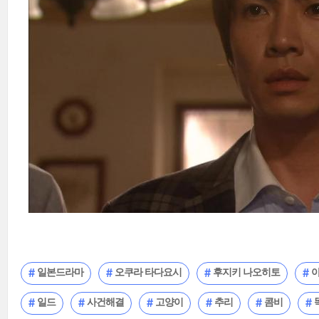
일본드라마
오쿠라 타다요시
후지키 나오히토
일드
사건해결
고양이
추리
콤비