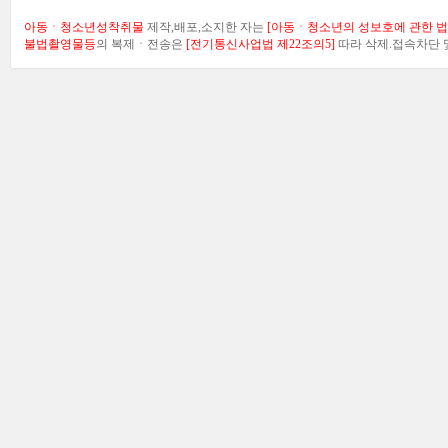
아동ㆍ청소년성착취물
제작,배포,소지한 자는
[아동ㆍ청소년의 성보호에 관한 법률
불법촬영물등
의 복제ㆍ전송은
[전기통신사업법 제22조의5]
따라 삭제.접속차단 및