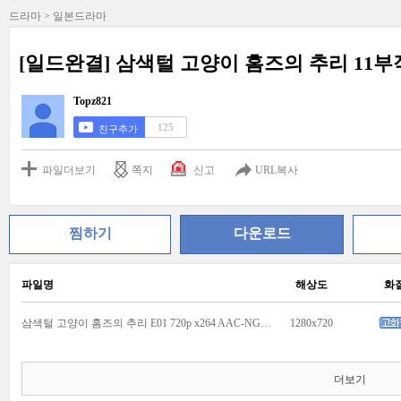
드라마 > 일본드라마
[일드완결] 삼색털 고양이 홈즈의 추리 11부작
Topz821
125
친구추가
파일더보기
쪽지
신고
URL복사
찜하기
다운로드
파일명
해상도
화
삼색털 고양이 홈즈의 추리 E01 720p x264 AAC-NGB.mkv
1280x720
더보기