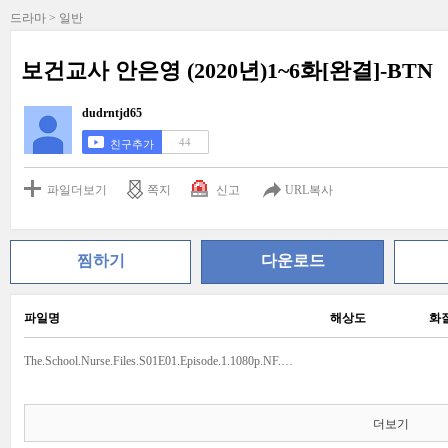
드라마 > 일반
보건교사 안은영 (2020년)1~6화[완결]-BTN
dudrntjd65
44
친구추가
파일더보기
쪽지
신고
URL복사
찜하기
다운로드
파일명
해상도
화
The.School.Nurse.Files.S01E01.Episode.1.1080p.NF.WEB-DL.DDP5.1.x264-BTN.mkv
더보기