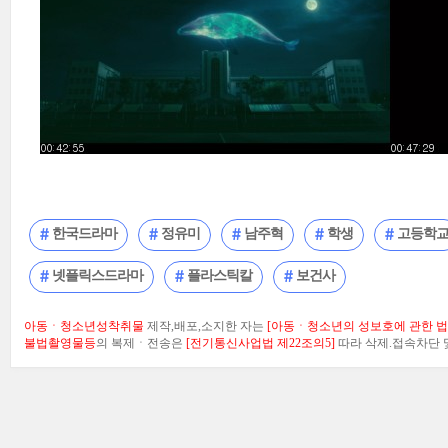
한국드라마
정유미
남주혁
학생
고등학
넷플릭스드라마
플라스틱칼
보건사
아동ㆍ청소년성착취물
제작,배포,소지한 자는
[아동ㆍ청소년의 성보호에 관한 법률
불법촬영물등
의 복제ㆍ전송은
[전기통신사업법 제22조의5]
따라 삭제.접속차단 및