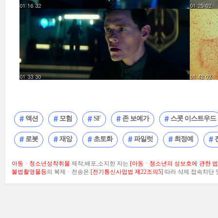
액션
모험
SF
존 보예가
스콧 이스트우드
로봇
재앙
초토화
파일럿
최정예
아동ㆍ청소년성착취물
제작,배포,소지한 자는
[아동ㆍ청소년의 성보호에 관한 법률
불법촬영물등
의 복제ㆍ전송은
[전기통신사업법 제22조의5]
따라 삭제.접속차단 및