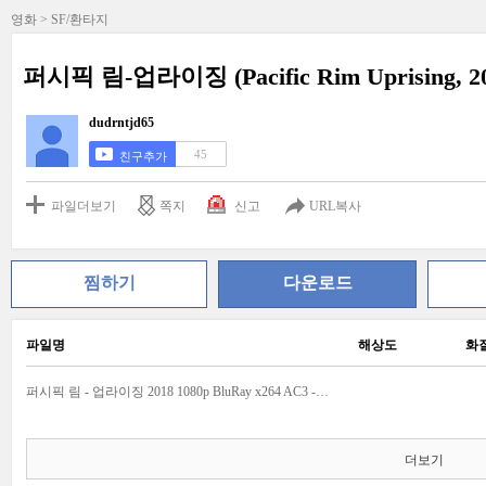
영화 > SF/환타지
퍼시픽 림-업라이징 (Pacific Rim Uprising, 201
dudrntjd65
45
친구추가
파일더보기
쪽지
신고
URL복사
찜하기
다운로드
파일명
해상도
화
퍼시픽 림 - 업라이징 2018 1080p BluRay x264 AC3 - nature boy.mkv
더보기