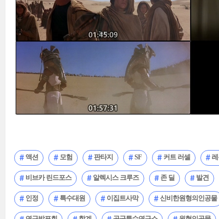
액션
모험
판타지
SF
커트 러셀
레
비브카 린드포스
알렉시스 크루즈
존 딜
발견
인정
특수대원
이집트사막
신비한원형의인공물
연구발표회
학계
공군특수연구소
원형인공물