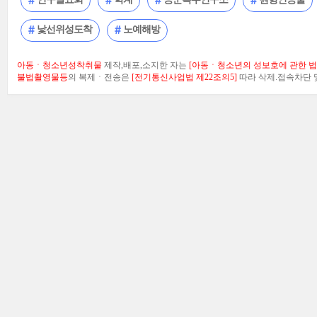
낯선위성도착
노예해방
아동ㆍ청소년성착취물
제작,배포,소지한 자는
[아동ㆍ청소년의 성보호에 관한 법률
불법촬영물등
의 복제ㆍ전송은
[전기통신사업법 제22조의5]
따라 삭제.접속차단 및