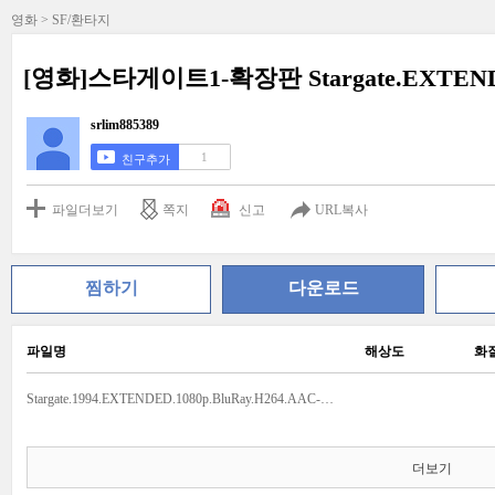
영화 > SF/환타지
[영화]스타게이트1-확장판 Stargate.EXTENDED
srlim885389
1
친구추가
파일더보기
쪽지
신고
URL복사
찜하기
다운로드
파일명
해상도
화
Stargate.1994.EXTENDED.1080p.BluRay.H264.AAC-RARBG.mp4
더보기