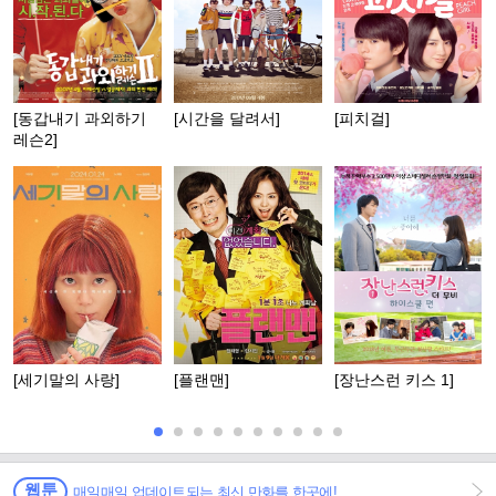
[동갑내기 과외하기
[시간을 달려서]
[피치걸]
레슨2]
[세기말의 사랑]
[플랜맨]
[장난스런 키스 1]
웹툰
매일매일 업데이트되는 최신 만화를 한곳에!