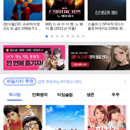
[정식릴] DC 슈퍼히어로
[4K] 스 파 이 더 맨, 노 웨
스필버그 SF대작 ((디스
((슈.퍼.걸)) 1080p 5.1 공
이 홈 (2021년 작품)
클로저데이)) 1080p 완벽
식자막
자막
파일시티 추천
금주 추천하는 #키워드 테마
짝사랑
만화원작
타임슬립
생존
우주