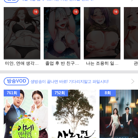
미안, 연애 생각은
졸업 후 반 친구들
나는 조용히 일하
관
없어
을 다 따먹음
고 싶다
방송VOD
생방송이 끝나면 바로! 기다리지말고 파일시티!
761회
752회
8회