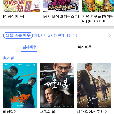
[장금이의 꿈]
[꿈의 보석 프리즘스톤]
안녕 친구들 [깨미
대] (01화) FHD
요즘 뜨는 배우
파일시티 실시간 인기 배우 순위
남자배우
여자배우
황정민
베테랑2
서울의 봄
다만 악에서 구하소