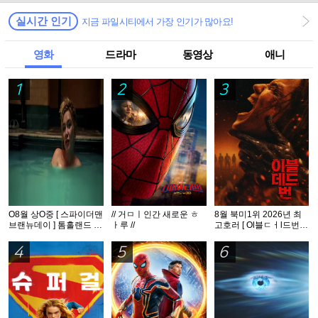
실시간 인기
지금 파일시티에서 가장 인기가 많아요!
영화
드라마
동영상
애니
1
2
3
O8월 상O중 [ 스파이더맨
// 거ㅁㅣ인간 새로운 ㅎ
8월 북미1위 2026년 최
브랜뉴데이 ] 톰홀랜드 -
ㅏ루 //
고호러 [ Ol블ㄷㅓl드번 ]
HDTS 1O8Op. 공식자막
1080p 5.1 완벽자막
5.1
4
5
6