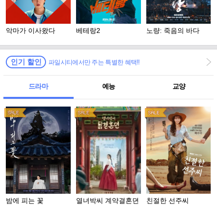
악마가 이사왔다
베테랑2
노량: 죽음의 바다
인기 할인
파일시티에서만 주는 특별한 혜택!!
드라마
예능
교양
밤에 피는 꽃
열녀박씨 계약결혼뎐
친절한 선주씨