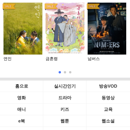
연인
금혼령
넘버스
홈으로
실시간인기
방송VOD
영화
드라마
동영상
애니
키즈
교육
e북
웹툰
웹소설