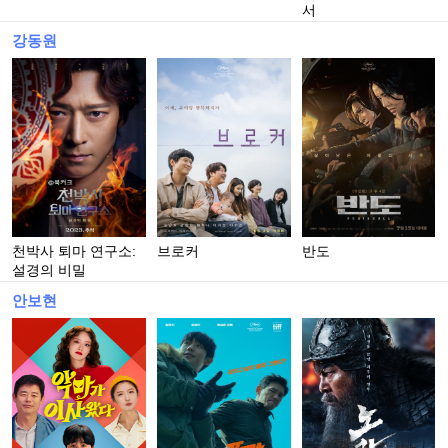
서
강동원
천박사 퇴마 연구소:
브로커
반도
설경의 비밀
안보현