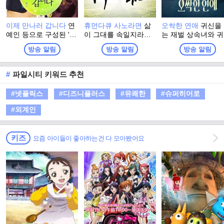
이제 만나러 갑니다
연
휴먼다큐 사노라면
삶
오싹한 연애
귀신을
예인 등으로 구성된 '메
이 그대를 속일지라도
는 재벌 상속녀와 
신저'들이 남쪽 이산가
슬퍼하거나 노 하지마
을 가장 무서워하는
방송 알림
방송 알림
방송 알림
족들을 직접 만나 북쪽
말라, 슬픈 날엔 참고
혈 검사의 좌충우돌
가족에게 전하고 싶은
견디라 즐거운 날이 오
컬트 로맨스
선물과 영상편지등을
고야 말리니... 보통 사
#
파일시티 키워드 추천
수집한다. 이를 소망박
람들의 특별한 이야기!
스에 넣어 소망의 전당
#넷플릭스
#디즈니플러스
#유쾌한
#슈퍼히어로
에 보관한다
#외계인
키즈
요즘 아이들이 좋아하는건 다 모아봤어요