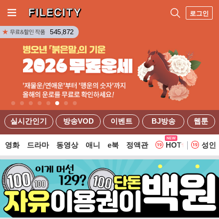
로그인
545,872
실시간인기
방송VOD
이벤트
BJ방송
웹툰
영화
드라마
동영상
애니
e북
정액관
HOT
성인
웹툰