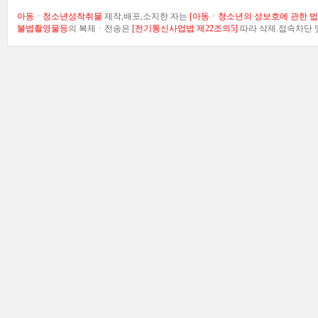
아동ㆍ청소년성착취물
제작,배포,소지한 자는
[아동ㆍ청소년의 성보호에 관한 법률
불법촬영물등
의 복제ㆍ전송은
[전기통신사업법 제22조의5]
따라 삭제.접속차단 및