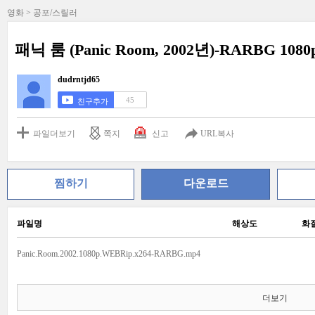
영화 > 공포/스릴러
패닉 룸 (Panic Room, 2002년)-RARBG 1080
dudrntjd65
45
친구추가
파일더보기
쪽지
신고
URL복사
찜하기
다운로드
파일명
해상도
화
Panic.Room.2002.1080p.WEBRip.x264-RARBG.mp4
더보기