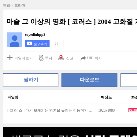
영화 > 드라마
마술 그 이상의 영화 [ 코러스 ] 2004 고화
tuyetlinhpp2
28
친구추가
파일더보기
쪽지
신고
URL복사
찜하기
다운로드
파일명
해상도
화
[ 코 러 스 ] 다시 보게되는 영혼을 울리는 감동적인 영화 고화질 자체자막.mp4
1920x1080