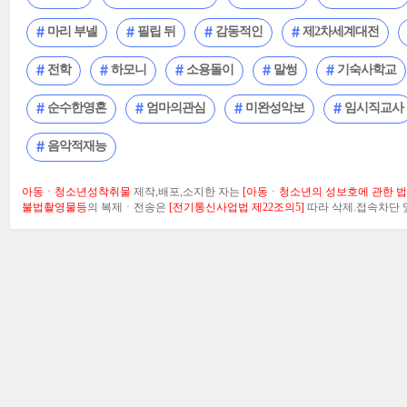
마리 부넬
필립 뒤
감동적인
제2차세계대전
전학
하모니
소용돌이
말썽
기숙사학교
순수한영혼
엄마의관심
미완성악보
임시직교사
음악적재능
아동ㆍ청소년성착취물
제작,배포,소지한 자는
[아동ㆍ청소년의 성보호에 관한 법률
불법촬영물등
의 복제ㆍ전송은
[전기통신사업법 제22조의5]
따라 삭제.접속차단 및