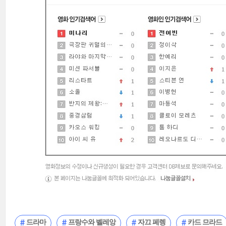
드라마
프랑수와 벨레앙
자끄 페렝
카드 므라드