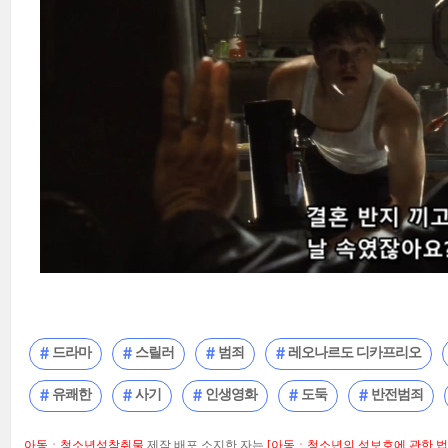
드라마
스릴러
범죄
레오나르도 디카프리오
유쾌한
사기
인생영화
도둑
반전범죄
아동ㆍ청소년성착취물
제작,배포,소지한 자는
[아동ㆍ청소년의 성보호에 관한 법률