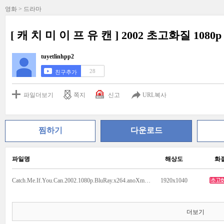
영화 > 드라마
[ 캐 치 미 이 프 유 캔 ] 2002 초고화질 108
tuyetlinhpp2
28
친구추가
파일더보기
쪽지
신고
URL복사
찜하기
다운로드
파일명
해상도
화
Catch.Me.If.You.Can.2002.1080p.BluRay.x264.anoXmous.mp4
1920x1040
더보기