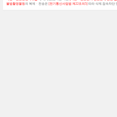
불법촬영물등
의 복제ㆍ전송은
[전기통신사업법 제22조의5]
따라 삭제.접속차단 및