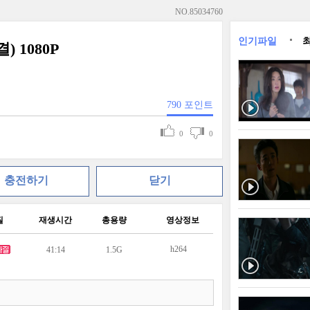
NO.
85034760
인기파일
 1080P
790
포인트
0
0
충전하기
닫기
질
재생시간
총용량
영상정보
h264
41:14
1.5G