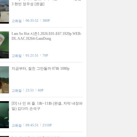
3 현빈 정우성 [완결]
06:35:52
380P
고화질
I am So Hot 시즌1.2026.E01-E67.1920p.WEB-
DL.AAC.H264-GamDong
01:21:51
70P
고화질
지금부터, 절친 그만둘까 07화 1080p
23:51
60P
고화질
[D] 나 인 퍼 즐. 1화~11화 (완결, 자막 내장파
일) 김다미 손석구
09:45:51
2110P
고화질