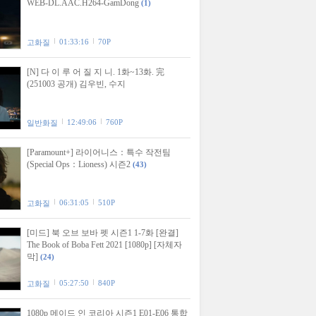
WEB-DL.AAC.H264-GamDong
(1)
01:33:16
70P
고화질
[N] 다 이 루 어 질 지 니. 1화~13화. 完
(251003 공개) 김우빈, 수지
12:49:06
760P
일반화질
[Paramount+] 라이어니스：특수 작전팀
(Special Ops：Lioness) 시즌2
(43)
06:31:05
510P
고화질
[미드] 북 오브 보바 펫 시즌1 1-7화 [완결]
The Book of Boba Fett 2021 [1080p] [자체자
막]
(24)
05:27:50
840P
고화질
1080p 메이드 인 코리아 시즌1 E01-E06 통합