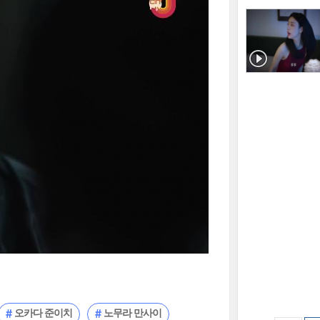
오카다 준이치
노무라 만사이