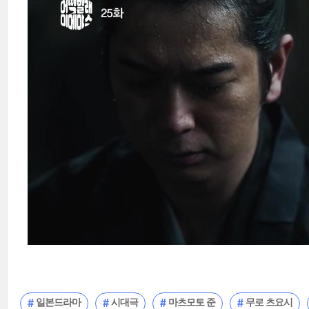
일본드라마
시대극
마츠모토 준
무로 츠요시