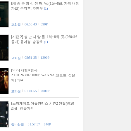
[N] 중 증 외 상 센 터. 完 (1화~8화, 자막 내장
파일) 주지훈, 추영우
(1)
06:55:43
890P
고화질
[시즌 2] 성 난 사 람 들. 1화~8화. 完 (260416
공개) 윤여정, 송강호
(1)
05:51:35
1390P
고화질
[SBS] 재벌X형사
2.E01.260807.1080p.WANNA[안보현, 정은
채].mp4
01:04:55
2000P
고화질
[스타게이트 아틀란티스 시즌2 완결(총20
화)] - 한글자막
01:57:57
840P
일반화질