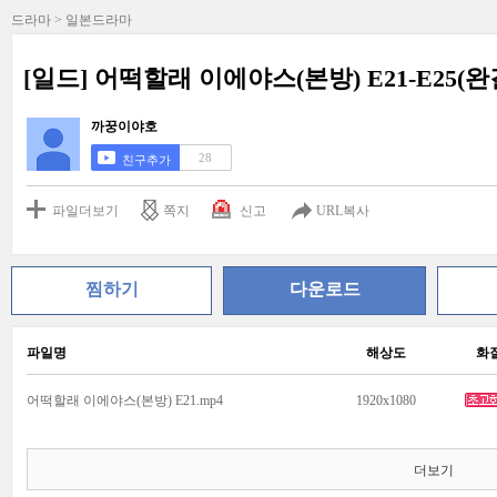
드라마 > 일본드라마
[일드] 어떡할래 이에야스(본방) E21-E25(완결)
까꿍이야호
28
친구추가
파일더보기
쪽지
신고
URL복사
찜하기
다운로드
파일명
해상도
화
어떡할래 이에야스(본방) E21.mp4
1920x1080
더보기