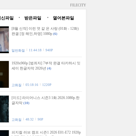
FILECITY
최신파일
받은파일
열어본파일
[8월 신작] 이런 엿 같 은 사랑 (01화 - 12화)
완결 [정 해인,하영] 1080p
(6)
11:44:18
940P
일반화질
1920x960p [범죄자] 7부작 완결 타카하시 잇
세이 한글자막 2026년
(4)
05:18:16
1220P
고화질
[미드] 라이어니스 시즌3 1화.2026.1080p.한
글자막
(10)
48:32
90P
고화질
피지컬 러브 캠프 시즌1 2026 E01-E72 1920p