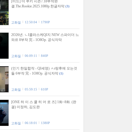
[미드] 더 루키 시즌7.18부작완
결.The.Rookie.2025.1080p.한글자막
(3)
12:50:04
1790P
고화질
2O26년. ㄴI콜라스케QI지 NEW 스파이더 느
와르 8부작 完 - 1O8Op. 공식자막
06:09:11
840P
고화질
(인기 한일합작 - QI세영) ㅅr랑후에 오는것
들 6부작 完 - 1O8Op. 공식자막
(1)
05:59:15
610P
고화질
[ONE 하 이 스 쿨 히 어 로 즈] 1화~8화. (완
결) 이정하, 김도완
06:18:01
1380P
고화질