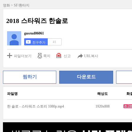
영화 > SF/환타지
2018 스타워즈 한솔로
gusrud06061
41
친구추가
파일더보기
쪽지
신고
URL복사
찜하기
다운로드
파일명
해상도
화
한 솔로 - 스타워즈 스토리 1080p.mp4
1920x808