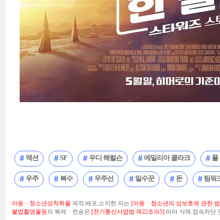
액션
SF
우디 해럴슨
에밀리아 클라크
폴
우주
복수
우주선
밀수꾼
돈
팀워
아동ㆍ청소년성착취물
제작,배포,소지한 자는
[아동ㆍ청소년의 성보호에 관한 법률
불법촬영물등
의 복제ㆍ전송은
[전기통신사업법 제22조의5]
따라 삭제.접속차단 및