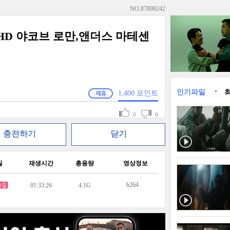
NO.
87899242
 FHD 야코브 로만,앤더스 마테센
인기파일
1,400
포인트
0
0
충전하기
닫기
질
재생시간
총용량
영상정보
h264
01:33:26
4.1G