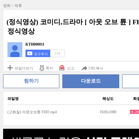
영화 > 제휴
(정식영상) 코미디,드라마 [ 아웃 오브 튠 ]
정식영상
KTH000011
134
친구추가
파일더보기
쪽지
신고
URL복사
찜하기
다운로드
파일명
해상도
화
(고화질) 아웃오브튠 FHD.mp4
1920x1080