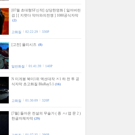
[07월 초대형SF신작] 상당한영화 [ 잃어버린
검 ] [ 지렷다 악마와의전쟁 ] 1080공식자막
(2)
02:22:29
330P
고화질
[고전] 율리시즈
(8)
01:41:39
140P
일반화질
N 미게봉 북미1위 액션대작 ㅈ1 하 전 투 공
식자막 초고화질 BluRay5.1
(16)
01:30:09
320P
고화질
[7월] 돌아온 전설의 무술가 ( 종 ㅅr 엽 문 2 )
한글자체자막
(29)
01:37:35
290P