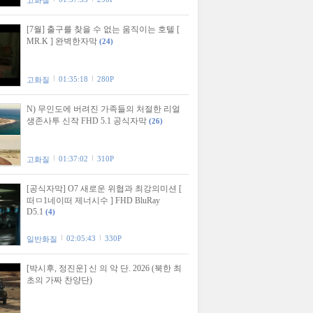
고화질
[7월] 출구를 찾을 수 없는 움직이는 호텔 [
MR.K ] 완벽한자막
(24)
01:35:18
280P
고화질
N) 무인도에 버려진 가족들의 처절한 리얼
생존사투 신작 FHD 5.1 공식자막
(26)
01:37:02
310P
고화질
[공식자막] O7 새로운 위협과 최강의미션 [
떠ㅁ1네이떠 제너시수 ] FHD BluRay
D5.1
(4)
02:05:43
330P
일반화질
[박시후, 정진운] 신 의 악 단. 2026 (북한 최
초의 가짜 찬양단)