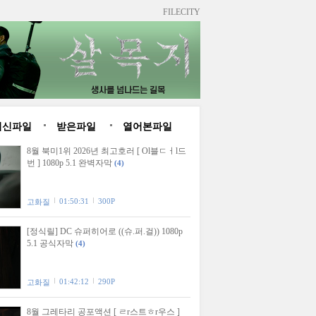
FILECITY
최신파일
받은파일
열어본파일
8월 북미1위 2026년 최고호러 [ Ol블ㄷㅓl드
번 ] 1080p 5.1 완벽자막
(4)
01:50:31
300P
고화질
[정식릴] DC 슈퍼히어로 ((슈.퍼.걸)) 1080p
5.1 공식자막
(4)
01:42:12
290P
고화질
8월 그레타리 공포액션 [ ㄹr스트ㅎr우스 ]