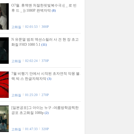
O7월. 휴잭맨 처절한핏빛복수극 (( _ 로 빈
후 드 _ )) 1080P 완벽자막
(8)
02:01:53
300P
고화질
N 유쭌열 범죄 액션스릴러 사 건 현 장 초고
화질 FHD 1080 5.1
(11)
02:02:24
370P
고화질
7월 비행기 안에서 시작된 초자연적 악몽 블.
랙.박.스 한글자체자막
(3)
01:25:20
270P
고화질
[일본공포]그 아이는 누구 -여름방학끔찍한
공포 초고화질 1080p
(2)
01:47:33
320P
고화질