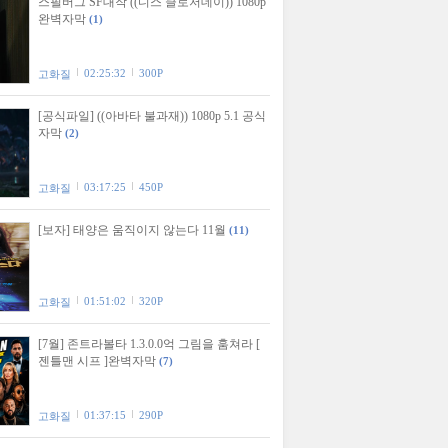
스필버그 SF대작 ((디스 클로저데이)) 1080p
완벽자막
(1)
02:25:32
300P
고화질
[공식파일] ((아바타 불과재)) 1080p 5.1 공식
자막
(2)
03:17:25
450P
고화질
[보자] 태양은 움직이지 않는다 11월
(11)
01:51:02
320P
고화질
[7월] 존트라볼타 1.3.0.0억 그림을 훔쳐라 [
젠틀맨 시프 ]완벽자막
(7)
01:37:15
290P
고화질