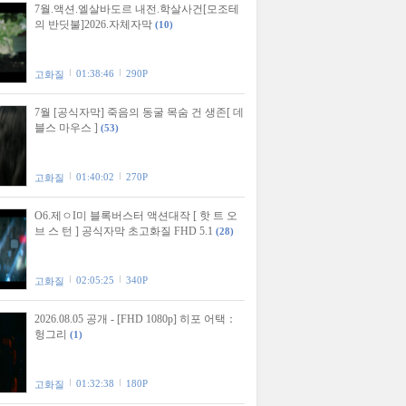
7월.액션.엘살바도르 내전.학살사건[모조테
의 반딧불]2026.자체자막
(10)
01:38:46
290P
고화질
7월 [공식자막] 죽음의 동굴 목숨 건 생존[ 데
블스 마우스 ]
(53)
01:40:02
270P
고화질
O6.제ㅇI미 블록버스터 액션대작 [ 핫 트 오
브 스 턴 ] 공식자막 초고화질 FHD 5.1
(28)
02:05:25
340P
고화질
2026.08.05 공개 - [FHD 1080p] 히포 어택：
헝그리
(1)
01:32:38
180P
고화질