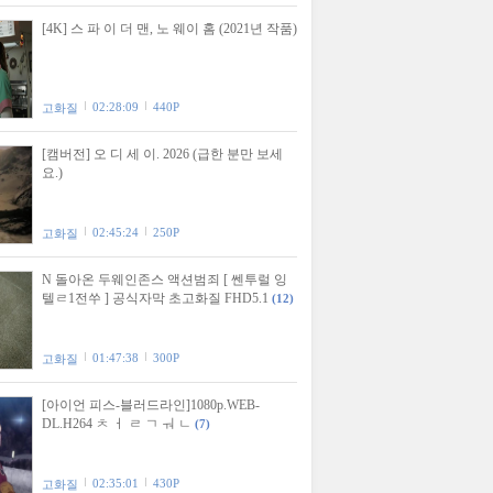
[4K] 스 파 이 더 맨, 노 웨이 홈 (2021년 작품)
02:28:09
440P
고화질
[캠버전] 오 디 세 이. 2026 (급한 분만 보세
요.)
02:45:24
250P
고화질
N 돌아온 두웨인존스 액션범죄 [ 쎈투럴 잉
텔ㄹ1전쑤 ] 공식자막 초고화질 FHD5.1
(12)
01:47:38
300P
고화질
[아이언 피스-블러드라인]1080p.WEB-
DL.H264 ㅊ ㅓ ㄹ ㄱ ㅝ ㄴ
(7)
02:35:01
430P
고화질