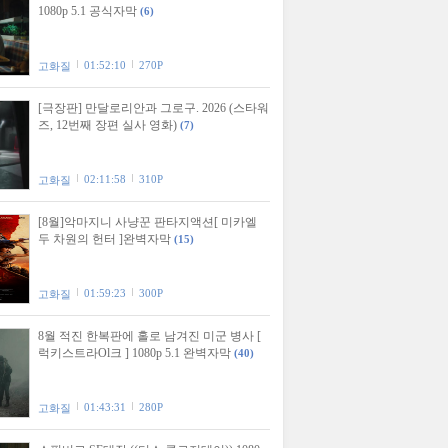
1080p 5.1 공식자막
(6)
01:52:10
270P
고화질
[극장판] 만달로리안과 그로구. 2026 (스타워
즈, 12번째 장편 실사 영화)
(7)
02:11:58
310P
고화질
[8월]악마지니 사냥꾼 판타지액션[ 미카엘
두 차원의 헌터 ]완벽자막
(15)
01:59:23
300P
고화질
8월 적진 한복판에 홀로 남겨진 미군 병사 [
럭키스트라Ol크 ] 1080p 5.1 완벽자막
(40)
01:43:31
280P
고화질