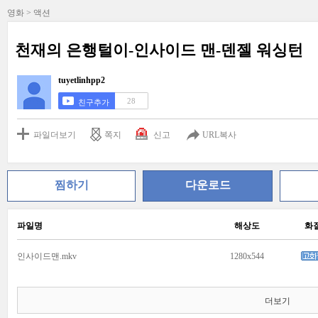
영화 > 액션
천재의 은행털이-인사이드 맨-덴젤 워싱턴
tuyetlinhpp2
28
친구추가
파일더보기
쪽지
신고
URL복사
찜하기
다운로드
파일명
해상도
화
인사이드맨.mkv
1280x544
더보기