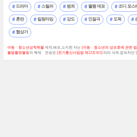
드라마
스릴러
범죄
월렘 데포
조디 포스
혼란
킬링타임
강도
인질극
도둑
협상가
아동ㆍ청소년성착취물
제작,배포,소지한 자는
[아동ㆍ청소년의 성보호에 관한 법률
불법촬영물등
의 복제ㆍ전송은
[전기통신사업법 제22조의5]
따라 삭제.접속차단 및