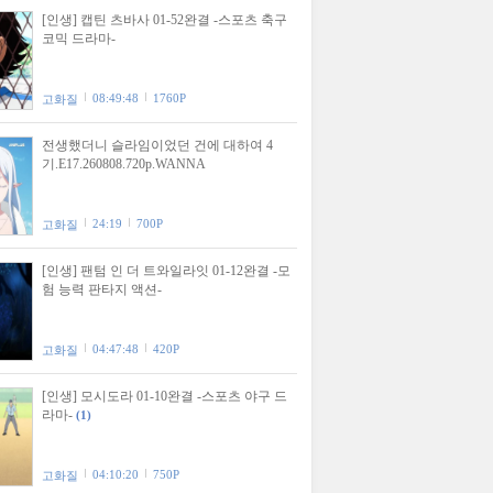
[인생] 캡틴 츠바사 01-52완결 -스포츠 축구
코믹 드라마-
08:49:48
1760P
고화질
전생했더니 슬라임이었던 건에 대하여 4
기.E17.260808.720p.WANNA
24:19
700P
고화질
[인생] 팬텀 인 더 트와일라잇 01-12완결 -모
험 능력 판타지 액션-
04:47:48
420P
고화질
[인생] 모시도라 01-10완결 -스포츠 야구 드
라마-
(1)
04:10:20
750P
고화질