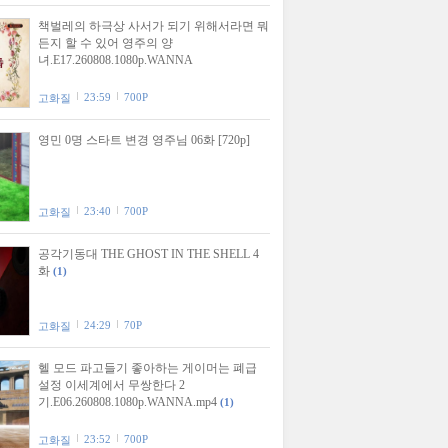
책벌레의 하극상 사서가 되기 위해서라면 뭐
든지 할 수 있어 영주의 양
녀.E17.260808.1080p.WANNA
23:59
700P
고화질
영민 0명 스타트 변경 영주님 06화 [720p]
23:40
700P
고화질
공각기동대 THE GHOST IN THE SHELL 4
화
(1)
24:29
70P
고화질
헬 모드 파고들기 좋아하는 게이머는 폐급
설정 이세계에서 무쌍한다 2
기.E06.260808.1080p.WANNA.mp4
(1)
23:52
700P
고화질