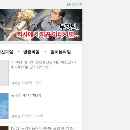
FILECITY
최신파일
받은파일
열어본파일
2O26년. 블리치 천년혈전편 4쿨. 화진담 - 3
화 - 1O8Op. 공식자막
(3)
23:52
90P
고화질
원피스 제1172화
(2)
23:35
140P
고화질
[인생] 공각기동대 01-05화 -모험 SF 액션-