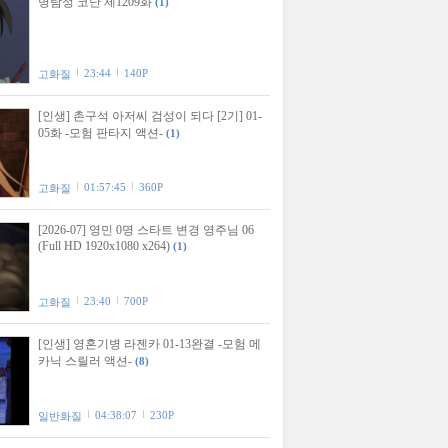
명탐정 코난 제1209화
(1)
23:44
140P
고화질
[인생] 촌구석 아저씨 검성이 되다 [2기] 01-
05화 -모험 판타지 액션-
(1)
01:57:45
360P
고화질
[2026-07] 영민 0명 스타트 변경 영주님 06
(Full HD 1920x1080 x264)
(1)
23:40
700P
고화질
[인생] 영혼기병 라젠카 01-13완결 -모험 메
카닉 스릴러 액션-
(8)
04:38:07
230P
일반화질