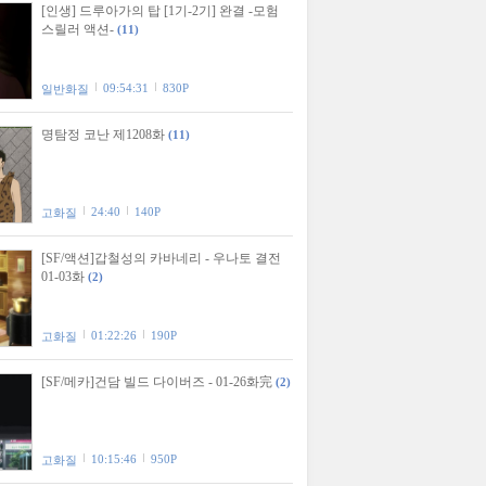
[인생] 드루아가의 탑 [1기-2기] 완결 -모험
스릴러 액션-
(11)
09:54:31
830P
일반화질
명탐정 코난 제1208화
(11)
24:40
140P
고화질
[SF/액션]갑철성의 카바네리 - 우나토 결전
01-03화
(2)
01:22:26
190P
고화질
[SF/메카]건담 빌드 다이버즈 - 01-26화完
(2)
10:15:46
950P
고화질