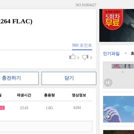
NO.
91004427
264 FLAC)
980
포인트
인기파일
0
0
충전하기
닫기
질
재생시간
총용량
영상정보
h264
23:43
1.6G