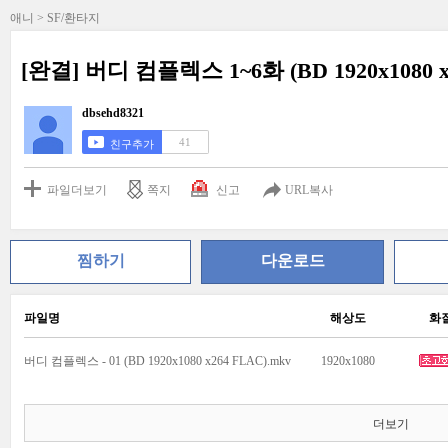
애니 > SF/환타지
[완결] 버디 컴플렉스 1~6화 (BD 1920x1080 x
dbsehd8321
41
친구추가
파일더보기
쪽지
신고
URL복사
찜하기
다운로드
파일명
해상도
화
버디 컴플렉스 - 01 (BD 1920x1080 x264 FLAC).mkv
1920x1080
더보기