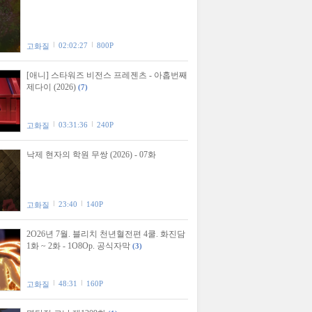
02:02:27
800P
고화질
[애니] 스타워즈 비전스 프레젠츠 - 아홉번째
제다이 (2026)
(7)
03:31:36
240P
고화질
낙제 현자의 학원 무쌍 (2026) - 07화
23:40
140P
고화질
2O26년 7월. 블리치 천년혈전편 4쿨. 화진담
1화 ~ 2화 - 1O8Op. 공식자막
(3)
48:31
160P
고화질