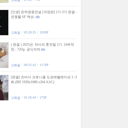
고화질
[인생] 은하영웅전설 [극장판] 1기-3기 완결 -
전쟁물 SF 액션-
(8)
03:28:35
1830P
고화질
( 완결 ) 2025년. 약사의 혼잣말 2기. 24부작
完 - 72Op. 공식자막
(6)
09:35:42
1170P
고화질
[완결] 츠바사 크로니클 도쿄레벨레이션 1~3
화 (BD 1920x1080 x264 AAC)
01:26:44
270P
고화질