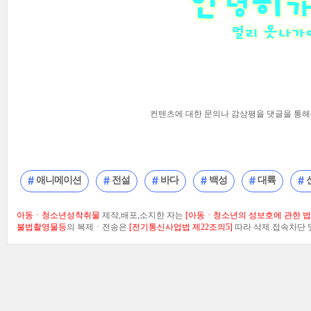
컨텐츠에 대한 문의나 감상평을 댓글을 통해
애니메이션
전설
바다
백성
대륙
아동ㆍ청소년성착취물
제작,배포,소지한 자는
[아동ㆍ청소년의 성보호에 관한 법률
불법촬영물등
의 복제ㆍ전송은
[전기통신사업법 제22조의5]
따라 삭제.접속차단 및