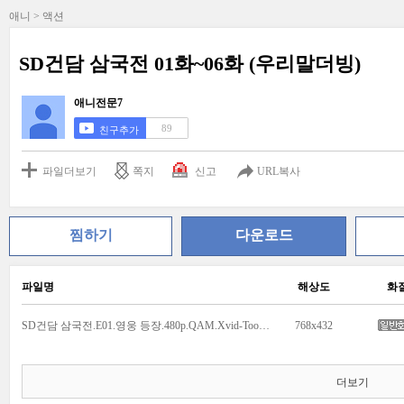
애니 > 액션
SD건담 삼국전 01화~06화 (우리말더빙)
애니전문7
89
친구추가
파일더보기
쪽지
신고
URL복사
찜하기
다운로드
파일명
해상도
화
SD건담 삼국전.E01.영웅 등장.480p.QAM.Xvid-TooKids.avi
768x432
더보기