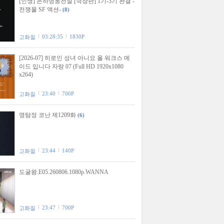
[인생] 은하영웅전설 [극장판] 1기-3기 완결 -
전쟁물 SF 액션-
(8)
03:28:35
1830P
고화질
[2026-07] 히로인 성녀 아니요 올 워크스 메
이드 입니다 자랑 07 (Full HD 1920x1080
x264)
23:40
700P
고화질
명탐정 코난 제1209화
(6)
23:44
140P
고화질
도굴왕.E05.260806.1080p.WANNA
23:47
700P
고화질