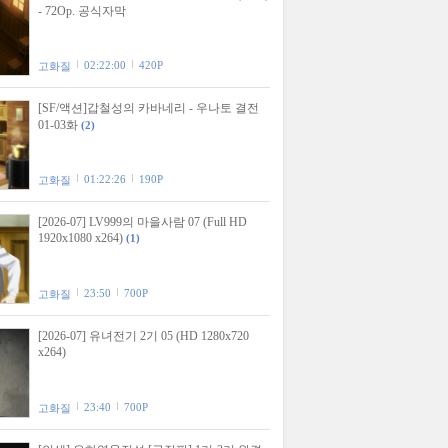
- 72Op. 공식자막
02:22:00
420P
고화질
[SF/액션]갑철성의 카바네리 - 우나토 결전
01-03화
(2)
01:22:26
190P
고화질
[2026-07] LV999의 마을사람 07 (Full HD
1920x1080 x264)
(1)
23:50
700P
고화질
[2026-07] 유녀전기 2기 05 (HD 1280x720
x264)
23:40
700P
고화질