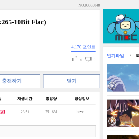
NO.
93355848
65-10Bit Flac)
4,170
포인트
인기파일
0
0
충전하기
닫기
질
재생시간
총용량
영상정보
hevc
23:51
751.6M