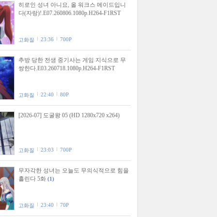
히로인 성녀 아니요, 올 워크스 메이드입니
다(자랑)!.E07.260806.1080p.H264-F1RST
23:36
700P
고화질
추방 당한 전생 중기사는 게임 지식으로 무
쌍한다.E03.260718.1080p.H264-F1RST
22:40
80P
고화질
[2026-07] 도굴왕 05 (HD 1280x720 x264)
23:03
700P
고화질
무자각한 성녀는 오늘도 무의식적으로 힘을
흘린다 5화
(1)
23:40
70P
고화질