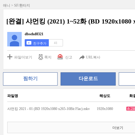
애니 > SF/환타지
[완결] 샤먼킹 (2021) 1~52화 (BD 1920x1080 x2
dbsehd8321
41
친구추가
파일더보기
쪽지
신고
URL복사
찜하기
다운로드
파일명
해상도
화
샤먼킹 2021 - 01 (BD 1920x1080 x265-10Bit Flac).mkv
1920x1080
더보기