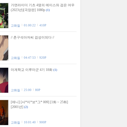
가면라이더 기츠 4명의 에이스와 검은 여우
(2023년)[극장판] 1080p
(1)
01:00:22
410P
고화질
// 촌구석아저씨 검성이되다 //
04:47:53
920P
고화질
마계학교 이루마군 4기 18화
(1)
25:00
80P
고화질
[애니] [사*이*보*그* 009] [1화 ~ 25화]
[2001년]
(2)
10:01:40
900P
고화질