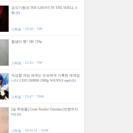
공각기동대 THE GHOST IN THE SHELL 4
화
(1)
24:29
70P
고화질
철냄비 짱! 5화 720p
23:35
70P
고화질
여성향 게임 세계는 모브에게 가혹한 세계입
니다 2.E05.260806.1080p.WANNA.mp4
(1)
23:47
700P
고화질
[일 학원물] Great Teacher Onizuka (반항하지
마)
(5)
10:35:51
610P
고화질