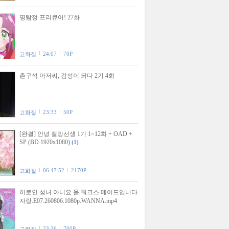
명탐정 프리큐어! 27화
24:07
70P
고화질
촌구석 아저씨, 검성이 되다 2기 4회
23:33
50P
고화질
[완결] 안녕 절망선생 1기 1~12화 + OAD +
SP (BD 1920x1080)
(1)
06:47:52
2170P
고화질
히로인 성녀 아니요 올 워크스 메이드입니다
자랑.E07.260806.1080p.WANNA.mp4
23:36
700P