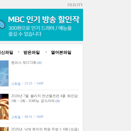
FILECITY
최신파일
받은파일
열어본파일
원피스 제1172화
(2)
23:35
140P
고화질
2O26년 7월. 블리치 천년혈전편 4쿨. 화진담
1화 ~ 2화 - 1O8Op. 공식자막
(3)
48:31
160P
고화질
2O26년. 낙제 현자의 학원 무쌍 1- 6화 (모음)