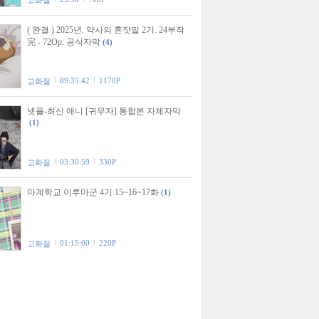
고화질
( 완결 ) 2025년. 약사의 혼잣말 2기. 24부작
完 - 72Op. 공식자막
(4)
09:35:42
1170P
고화질
넷플-최신 애니 [귀무자] 통합본 자체자막
(1)
03:30:59
330P
고화질
마계학교 이루마군 4기 15~16~17화
(1)
01:15:00
220P
고화질