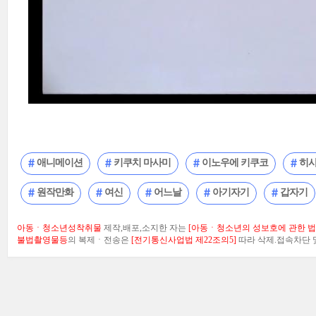
애니메이션
키쿠치 마사미
이노우에 키쿠코
히사
원작만화
여신
어느날
아기자기
갑자기
아동ㆍ청소년성착취물
제작,배포,소지한 자는
[아동ㆍ청소년의 성보호에 관한 법률
불법촬영물등
의 복제ㆍ전송은
[전기통신사업법 제22조의5]
따라 삭제.접속차단 및