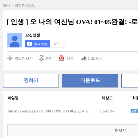
애니 > 극장판/OVA
[ 인생 ] 오 나의 여신님 OVA! 01~05완결! -
꼬진인생
671
친구추가
파일더보기
쪽지
신고
URL복사
찜하기
다운로드
파일명
해상도
화
Ah! My Goddess.[OVA].1993.EP01.DVDRip.x264.AC3_XIX.mkv
1024x768
더보기