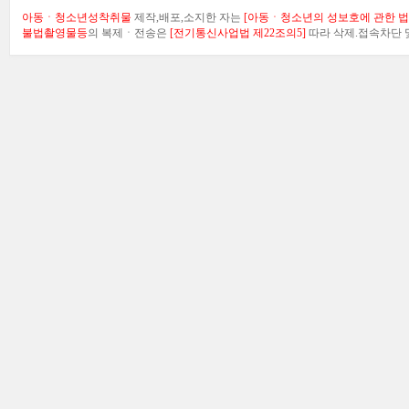
아동ㆍ청소년성착취물
제작,배포,소지한 자는
[아동ㆍ청소년의 성보호에 관한 법률
불법촬영물등
의 복제ㆍ전송은
[전기통신사업법 제22조의5]
따라 삭제.접속차단 및