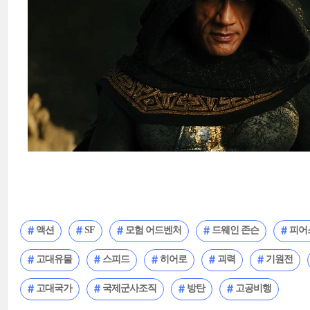
액션
SF
모험 어드벤처
드웨인 존슨
피어
고대유물
스피드
히어로
괴력
기원전
고대국가
국제군사조직
방탄
고공비행