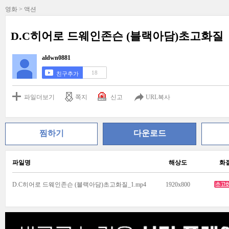
영화 > 액션
D.C히어로 드웨인존슨 (블랙아담)초고화질
aldwn0881
18
친구추가
파일더보기
쪽지
신고
URL복사
찜하기
다운로드
파일명
해상도
화
D.C히어로 드웨인존슨 (블랙아담)초고화질_1.mp4
1920x800