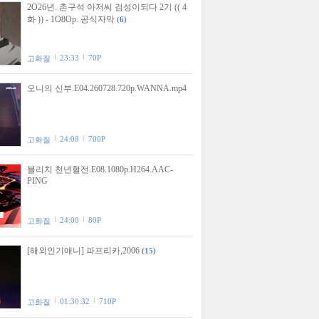
2O26년. 촌구석 아저씨 검성이되다 2기 (( 4
화 )) - 1O8Op. 공식자막
(6)
23:33
70P
고화질
오니의 신부.E04.260728.720p.WANNA.mp4
24:08
700P
고화질
블리치 천년혈전.E08.1080p.H264.AAC-
PING
24:00
80P
고화질
[해외인기애니] 파프리카,2006
(15)
01:30:32
710P
고화질