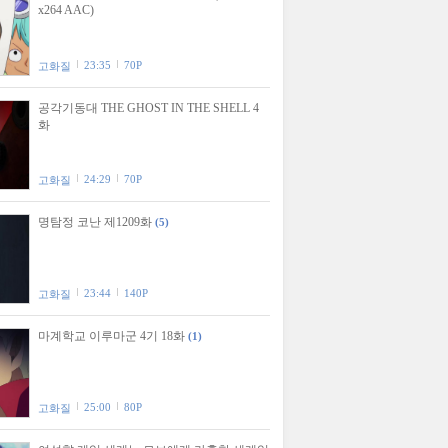
x264 AAC)
23:35
70P
고화질
공각기동대 THE GHOST IN THE SHELL 4
화
24:29
70P
고화질
명탐정 코난 제1209화
(5)
23:44
140P
고화질
마계학교 이루마군 4기 18화
(1)
25:00
80P
고화질