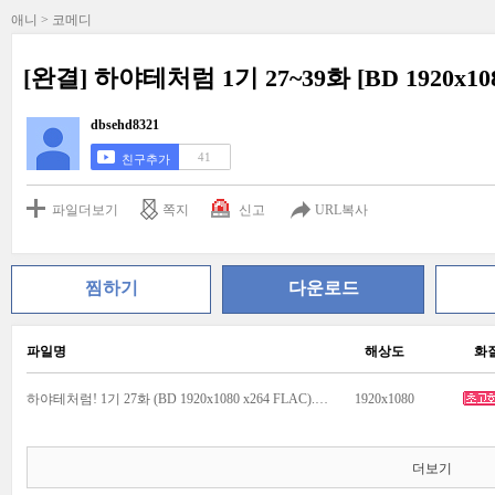
애니 > 코메디
[완결] 하야테처럼 1기 27~39화 [BD 1920x108
dbsehd8321
41
친구추가
파일더보기
쪽지
신고
URL복사
찜하기
다운로드
파일명
해상도
화
하야테처럼! 1기 27화 (BD 1920x1080 x264 FLAC).mkv
1920x1080
더보기