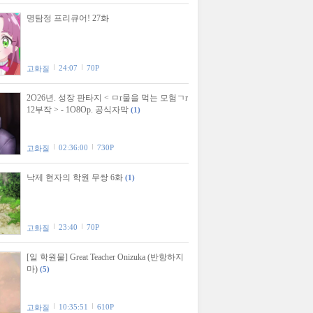
명탐정 프리큐어! 27화
24:07
70P
고화질
2O26년. 성장 판타지 < ㅁr물을 먹는 모험ㄱr
12부작 > - 1O8Op. 공식자막
(1)
02:36:00
730P
고화질
낙제 현자의 학원 무쌍 6화
(1)
23:40
70P
고화질
[일 학원물] Great Teacher Onizuka (반항하지
마)
(5)
10:35:51
610P
고화질