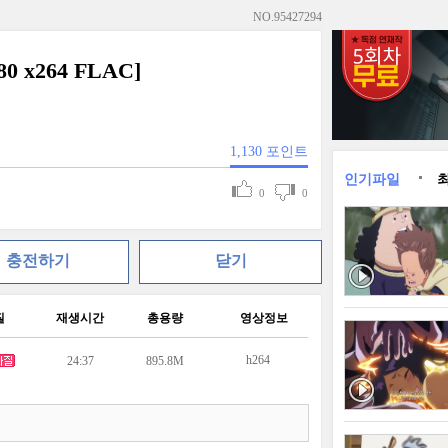
NO.
95427294
0 x264 FLAC]
1,130
포인트
인기파일
0
0
충전하기
닫기
질
재생시간
총용량
영상정보
h264
24:37
895.8M