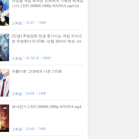
여성향 게임 세계는 모브에게 가혹한 세계입
니다 2.E05.260806.1080p.WANNA.mp4
(1)
23:47
700P
고화질
[인생] 추방당한 전생 중기사는 게임 지식으
로 무쌍한다 01-05화 -모험 판타지 액션-
(1)
01:58:20
690P
고화질
아름다운 그대에게 시즌 2 05화
24:00
140P
고화질
유녀전기 2.E05.260806.1080p.WANNA.mp4
23:48
700P
고화질