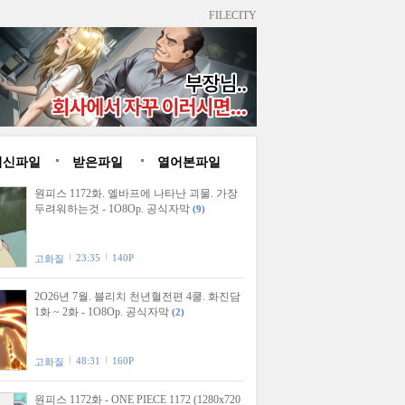
FILECITY
최신파일
받은파일
열어본파일
원피스 1172화. 엘바프에 나타난 괴물. 가장
두려워하는것 - 1O8Op. 공식자막
(9)
23:35
140P
고화질
2O26년 7월. 블리치 천년혈전편 4쿨. 화진담
1화 ~ 2화 - 1O8Op. 공식자막
(2)
48:31
160P
고화질
원피스 1172화 - ONE PIECE 1172 (1280x720