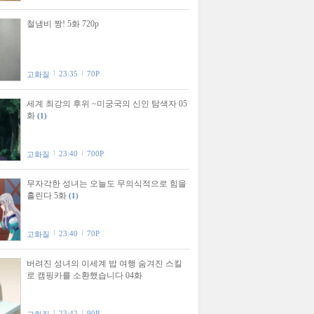
철냄비 짱! 5화 720p
23:35
70P
고화질
세계 최강의 후위 ~미궁국의 신인 탐색자 05
화
(1)
23:40
700P
고화질
무자각한 성녀는 오늘도 무의식적으로 힘을
흘린다 5화
(1)
23:40
70P
고화질
버려진 성녀의 이세계 밥 여행 숨겨진 스킬
로 캠핑카를 소환했습니다 04화
23:42
90P