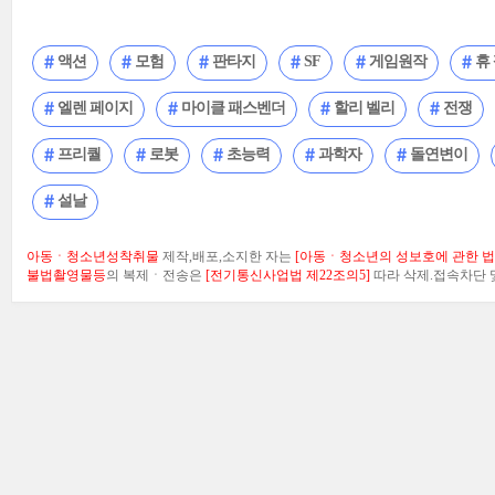
액션
모험
판타지
SF
게임원작
휴
엘렌 페이지
마이클 패스벤더
할리 벨리
전쟁
프리퀄
로봇
초능력
과학자
돌연변이
설날
아동ㆍ청소년성착취물
제작,배포,소지한 자는
[아동ㆍ청소년의 성보호에 관한 법률
불법촬영물등
의 복제ㆍ전송은
[전기통신사업법 제22조의5]
따라 삭제.접속차단 및