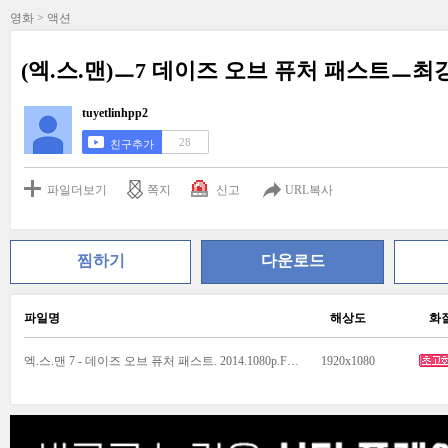
영화 > 액션
(엑.스.맨)ㅡ7 데이즈 오브 퓨처 패스트ㅡ최강돌
tuyetlinhpp2
28
친구추가
파일더보기
쪽지
신고
URL복사
찜하기
다운로드
파일명
해상도
화
엑.스.맨 7 - 데이즈 오브 퓨처 패스트. 2014.1080p.FHD.H264.AC3-Vmz_1.mp4
1920x1080