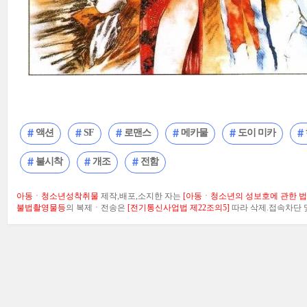
액션
SF
로맨스
메카물
도이 미카
불시착
개조
전함
아동ㆍ청소년성착취물
제작,배포,소지한 자는
[아동ㆍ청소년의 성보호에 관한 법률
불법촬영물등
의 복제ㆍ전송은
[전기통신사업법 제22조의5]
따라 삭제.접속차단 및