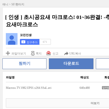
애니 > SF/환타지
[ 인생 ] 초시공요새 마크로스! 01~36완결!
요새마크로스
꼬진인생
671
친구추가
파일더보기
쪽지
신고
URL복사
찜하기
다운로드
파일명
해상도
화
Macross.TV.1982.EP01.x264.SSaL.avi
640x480
더보기