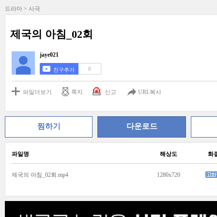
드라마 > 사극
제국의 아침_02회
jaye021
8
친구추가
파일더보기
쪽지
신고
URL복사
찜하기
다운로드
파일명
해상도
화
제국의 아침_02회.mp4
1280x720