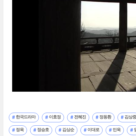
한국드라마
이효정
전혜진
정동환
김상
정욱
정승호
김상순
이대로
민욱