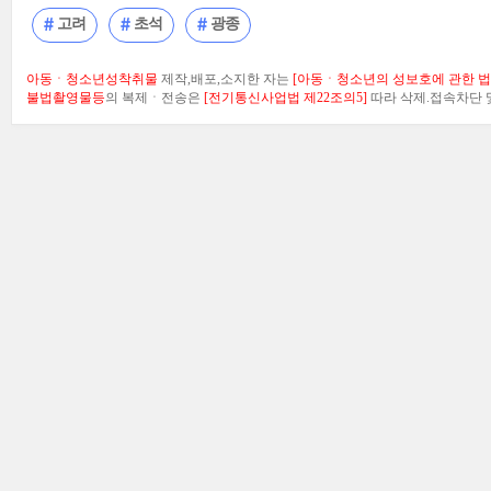
고려
초석
광종
아동ㆍ청소년성착취물
제작,배포,소지한 자는
[아동ㆍ청소년의 성보호에 관한 법률
불법촬영물등
의 복제ㆍ전송은
[전기통신사업법 제22조의5]
따라 삭제.접속차단 및