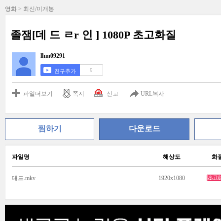
영화 > 최신/미개봉
졸잼[데 드 ㄹr 인 ] 1080P 초고화질
lhm09291
9
친구추가
파일더보기
쪽지
신고
URL복사
찜하기
다운로드
파일명
해상도
화
대드.mkv
1920x1080