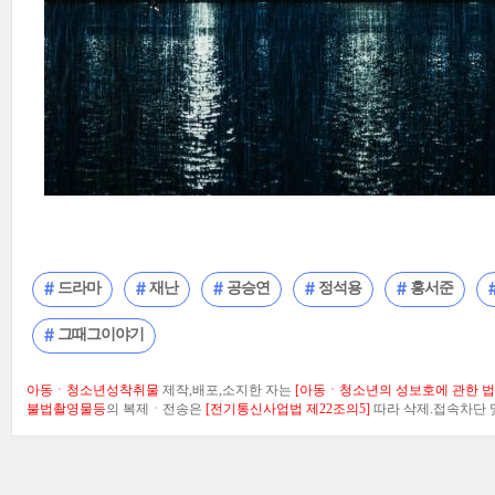
드라마
재난
공승연
정석용
홍서준
그때그이야기
아동ㆍ청소년성착취물
제작,배포,소지한 자는
[아동ㆍ청소년의 성보호에 관한 법률
불법촬영물등
의 복제ㆍ전송은
[전기통신사업법 제22조의5]
따라 삭제.접속차단 및