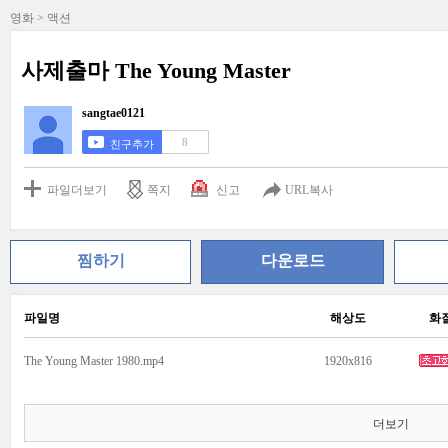
영화 > 액션
사제출마 The Young Master
sangtae0121
8
친구추가
파일더보기
쪽지
신고
URL복사
찜하기
다운로드
파일명
해상도
화
The Young Master 1980.mp4
1920x816
더보기