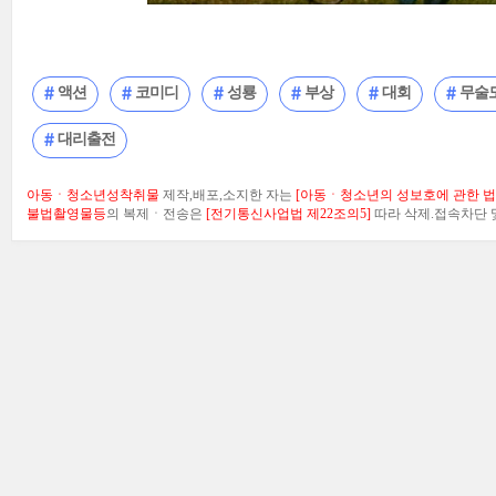
액션
코미디
성룡
부상
대회
무술
대리출전
아동ㆍ청소년성착취물
제작,배포,소지한 자는
[아동ㆍ청소년의 성보호에 관한 법률
불법촬영물등
의 복제ㆍ전송은
[전기통신사업법 제22조의5]
따라 삭제.접속차단 및