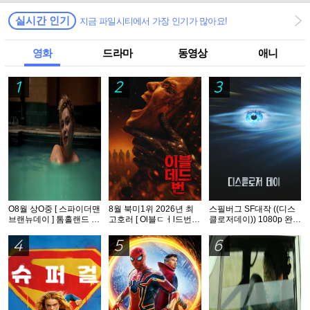
실시간 인기
지금 파일시티에서 가장 인기가 많아요!
영화
드라마
동영상
애니
1
2
3
O8월 상O중 [ 스파이더맨
8월 북미1위 2026년 최
스필버그 SF대작 ((디스
브랜뉴데이 ] 톰홀랜드 -
고호러 [ Ol블ㄷㅓl드번 ]
클로저데이)) 1080p 완벽
HDTS 1O8Op. 공식자막
1080p 5.1 완벽자막
자막
5.1
4
5
6