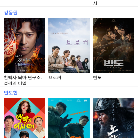
서
강동원
천박사 퇴마 연구소:
브로커
반도
설경의 비밀
안보현