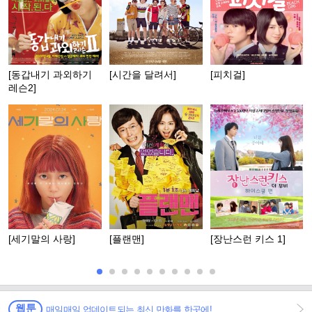
[동갑내기 과외하기
[시간을 달려서]
[피치걸]
레슨2]
[세기말의 사랑]
[플랜맨]
[장난스런 키스 1]
웹툰
매일매일 업데이트되는 최신 만화를 한곳에!