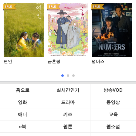
연인
금혼령
넘버스
홈으로
실시간인기
방송VOD
영화
드라마
동영상
애니
키즈
교육
e북
웹툰
웹소설