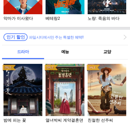
악마가 이사왔다
베테랑2
노량: 죽음의 바다
인기 할인
파일시티에서만 주는 특별한 혜택!!
드라마
예능
교양
밤에 피는 꽃
열녀박씨 계약결혼뎐
친절한 선주씨