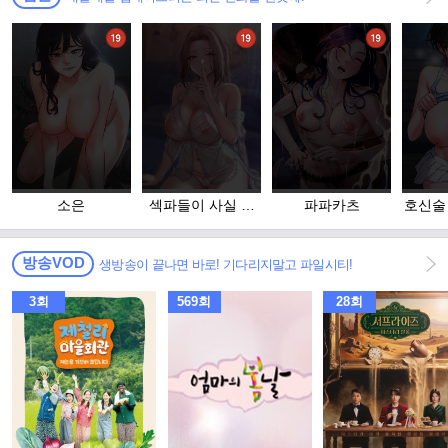
소은
섹파들이 사실 가
파파카츠
호신술
족이었다
방송VOD
생방송이 끝나면 바로! 기다리지말고 파일시티!
3회
569회
28회