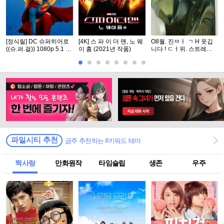
[정식릴] DC 슈퍼히어로
[4K] 스 파 이 더 맨, 노 웨
O8월. 진ㅉㅏ ㄱ H 웃깁
((슈.퍼.걸)) 1080p 5.1 공
이 홈 (2021년 작품)
니다 ! ㄷㅓ위. 스트레스
식자막
싹쓰리! 캉동원x오정ㅅㅔ
파일시티 추천
금주 추천하는 #키워드 테마
짝사랑
만화원작
타임슬립
생존
우주