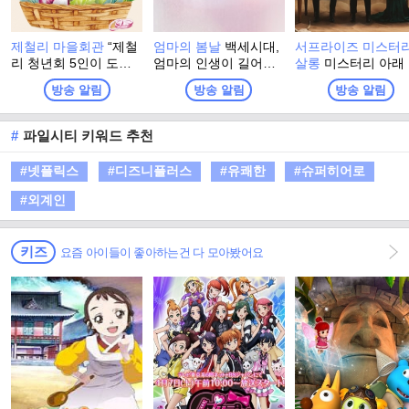
제철리 마을회관
“제철
엄마의 봄날
백세시대,
서프라이즈 미스터
리 청년회 5인이 도시
엄마의 인생이 길어진
살롱
미스터리 아래
의 재능을 나누고 시골
다. 백세시대에 발맞춘
겨진 진실을 찾아서!
방송 알림
방송 알림
방송 알림
의 정을 받으며, 오늘을
엄마의 행복 수명. 오
몰입 유발, 순도 10
가장 빛나는 ‘제철’로 만
직, <엄마의 봄날> 재능
리얼 스토리텔링 토
들어가는 1박 2일 지역
기부 프로젝트! 가족을
쇼!
#
파일시티 키워드 추천
상생 리얼 버라이어티!”
위해서라면 본인의 삶
은 제쳐놓았던 엄마. 엄
#넷플릭스
#디즈니플러스
#유쾌한
#슈퍼히어로
마라는 이름으로 한평
생 헌신하고 남은 건 온
#외계인
몸의 통증뿐. 마음은 청
춘이지만 몸은 청춘이
지 못한 엄마를 위해 그
키즈
요즘 아이들이 좋아하는건 다 모아봤어요
들이 뭉쳤다!