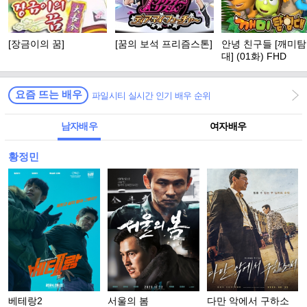
[장금이의 꿈]
[꿈의 보석 프리즘스톤]
안녕 친구들 [깨미
대] (01화) FHD
요즘 뜨는 배우
파일시티 실시간 인기 배우 순위
남자배우
여자배우
황정민
베테랑2
서울의 봄
다만 악에서 구하소