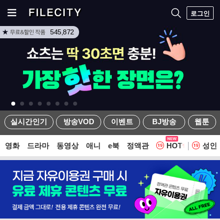
로그인
545,872
실시간인기
방송VOD
이벤트
BJ방송
웹툰
영화
드라마
동영상
애니
e북
정액관
HOT
성인
웹툰