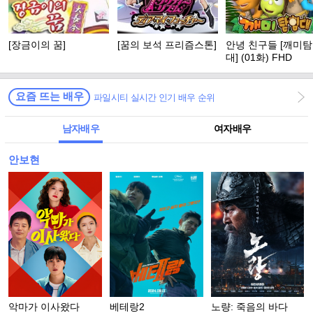
[장금이의 꿈]
[꿈의 보석 프리즘스톤]
안녕 친구들 [깨미
대] (01화) FHD
요즘 뜨는 배우
파일시티 실시간 인기 배우 순위
남자배우
여자배우
안보현
악마가 이사왔다
베테랑2
노량: 죽음의 바다