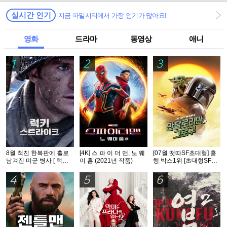
실시간 인기
지금 파일시티에서 가장 인기가 많아요!
영화
드라마
동영상
애니
1
2
3
8월 적진 한복판에 홀로
[4K] 스 파 이 더 맨, 노 웨
[07월 떳따SF초대형] 흥
남겨진 미군 병사 [ 럭키
이 홈 (2021년 작품)
행 박스1위 [초대형SF대
스트라Ol크 ] 1080p 5.1
작영화] [스워즈] 1080공
완벽자막
식자막
4
5
6