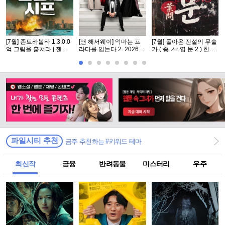
[7월] 존트라볼타 1.3.0.0
[앤 해서웨이] 악마는 프
[7월] 돌아온 전설의 무술
억 그림을 훔쳐라 [ 젠틀
라다를 입는다 2. 2026 (2
가 ( 종 ㅅr 엽 문 2 ) 한글
맨 시프 ]완벽자막
0년 만의 속편)
자체자막
파일시티 추천
금주 추천하는 #키워드 테마
최신작
금융
반려동물
미스터리
우주