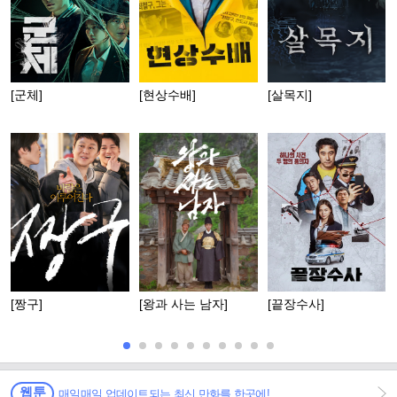
[군체]
[현상수배]
[살목지]
[짱구]
[왕과 사는 남자]
[끝장수사]
웹툰
매일매일 업데이트되는 최신 만화를 한곳에!