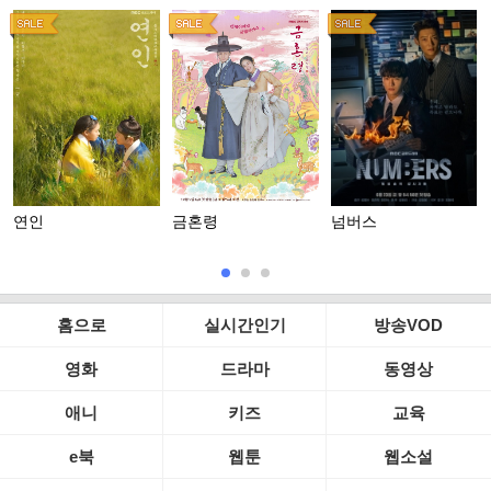
연인
금혼령
넘버스
홈으로
실시간인기
방송VOD
영화
드라마
동영상
애니
키즈
교육
e북
웹툰
웹소설