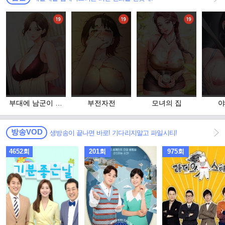
부대에 남군이 나
부전자전
모녀의 집
야
혼자
방송VOD
생방송이 끝나면 바로! 기다리지말고 파일시티!
4652회
201회
975회