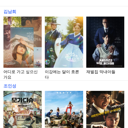
김남희
어디로 가고 싶으신
이강에는 달이 흐른
재벌집 막내아들
가요
다
조인성