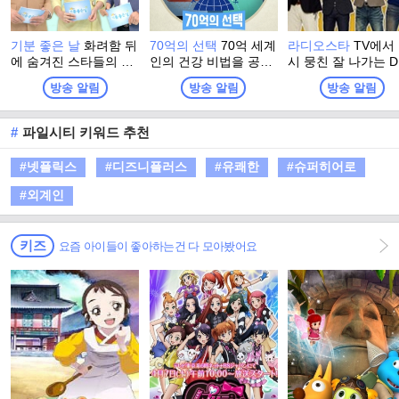
기분 좋은 날
화려함 뒤
70억의 선택
70억 세계
라디오스타
TV에서
에 숨겨진 스타들의 진
인의 건강 비법을 공유
시 뭉친 잘 나가는 D
솔한 이야기와 이색 명
하는 시간 세계인이 보
들. 라디오에는 '보
방송 알림
방송 알림
방송 알림
소에서 펼쳐지는 스타
내는 건강 시그널!
라디오'가, TV에는 '
들의 특별한 체험. 그리
리는 TV' <라디오스
고 유쾌한 강의, 기분
가 있다.
#
파일시티 키워드 추천
좋은 정보! 웃음과 눈물
이 함께하는 명강의와
#넷플릭스
#디즈니플러스
#유쾌한
#슈퍼히어로
생활에 유익한 다양한
정보가 함께 하는 프로
#외계인
그램
키즈
요즘 아이들이 좋아하는건 다 모아봤어요