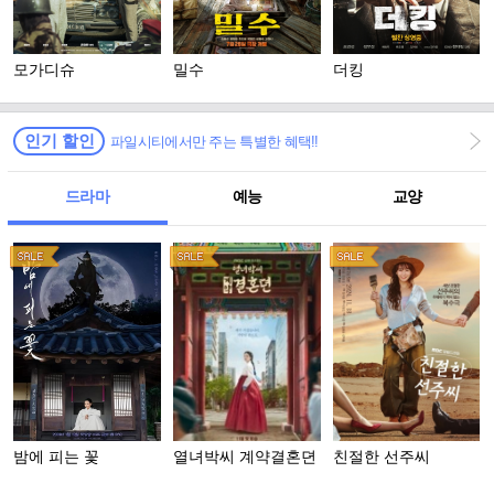
모가디슈
밀수
더킹
인기 할인
파일시티에서만 주는 특별한 혜택!!
드라마
예능
교양
밤에 피는 꽃
열녀박씨 계약결혼뎐
친절한 선주씨