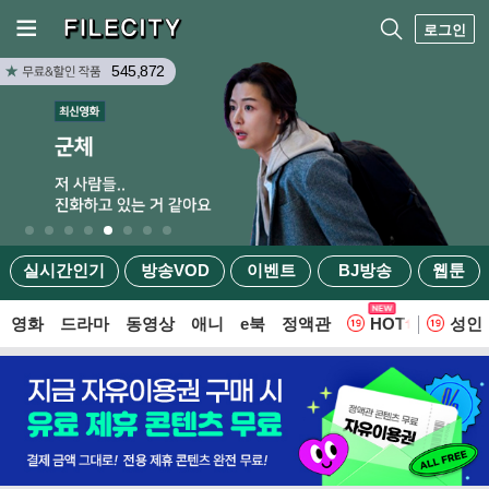
로그인
545,872
실시간인기
방송VOD
이벤트
BJ방송
웹툰
영화
드라마
동영상
애니
e북
정액관
HOT
성인
웹툰